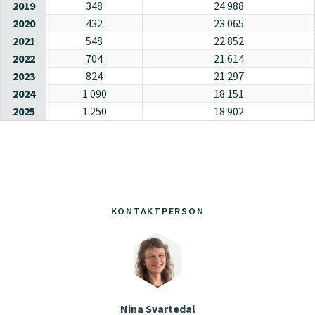
2019
348
24 988
2020
432
23 065
2021
548
22 852
2022
704
21 614
2023
824
21 297
2024
1 090
18 151
2025
1 250
18 902
KONTAKTPERSON
Nina Svartedal