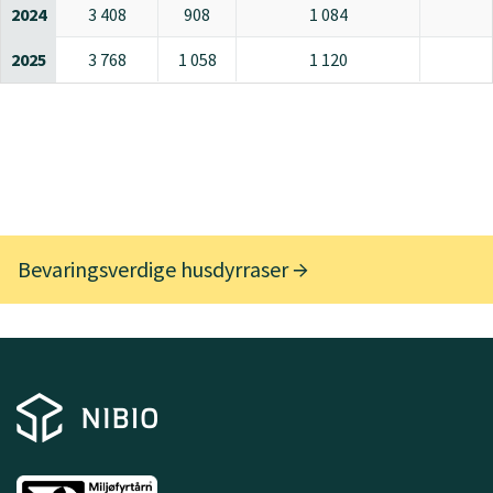
2024
3 408
908
1 084
2025
3 768
1 058
1 120
Bevaringsverdige husdyrraser