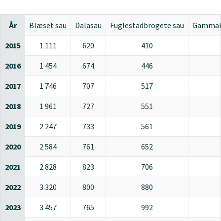
År
Blæset sau
Dalasau
Fuglestadbrogete sau
Gammal
2015
1 111
620
410
2016
1 454
674
446
2017
1 746
707
517
2018
1 961
727
551
2019
2 247
733
561
2020
2 584
761
652
2021
2 828
823
706
2022
3 320
800
880
2023
3 457
765
992