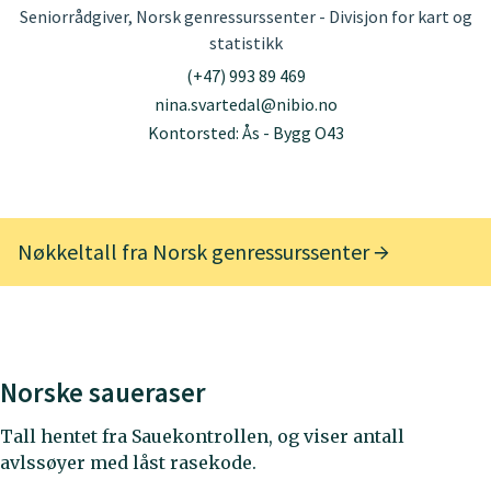
Seniorrådgiver, Norsk genressurssenter - Divisjon for kart og
statistikk
(+47) 993 89 469
nina.svartedal@nibio.no
Kontorsted: Ås - Bygg O43
Nøkkeltall fra Norsk genressurssenter
Norske saueraser
Tall hentet fra Sauekontrollen, og viser antall
avlssøyer med låst rasekode.