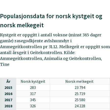
Populasjonsdata for norsk kystgeit og
norsk melkegeit
Kystgeit er oppgitt i antall voksne (minst 365 dager
gamle) rasegodkjente avlshunndyr i
Ammegeitkontrollen pr 31.12. Melkegeit er oppgitt som
antall årsgeit i Geitekontrollen. Kilde:
Ammegeitkontrollen, Animalia og Geitekontrollen,
Tine
År
Norsk kystgeit
Norsk melkegeit
2015
283
23 794
2016
317
25 719
2017
345
25 580
2018
326
24 228