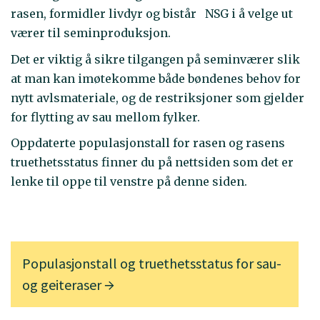
rasen, formidler livdyr og bistår NSG i å velge ut
værer til seminproduksjon.
Det er viktig å sikre tilgangen på seminværer slik
at man kan imøtekomme både bøndenes behov for
nytt avlsmateriale, og de restriksjoner som gjelder
for flytting av sau mellom fylker.
Oppdaterte populasjonstall for rasen og rasens
truethetsstatus finner du på nettsiden som det er
lenke til oppe til venstre på denne siden.
Populasjonstall og truethetsstatus for sau-
og geiteraser