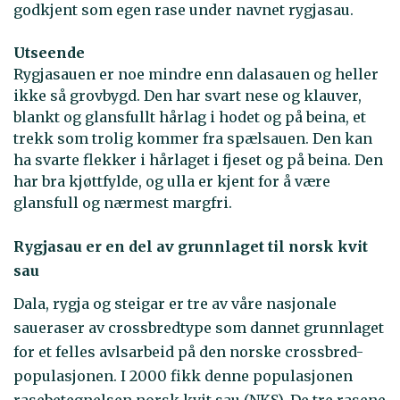
godkjent som egen rase under navnet rygjasau.
Utseende
Rygjasauen er noe mindre enn dalasauen og heller
ikke så grovbygd. Den har svart nese og klauver,
blankt og glansfullt hårlag i hodet og på beina, et
trekk som trolig kommer fra spælsauen. Den kan
ha svarte flekker i hårlaget i fjeset og på beina. Den
har bra kjøttfylde, og ulla er kjent for å være
glansfull og nærmest margfri.
Rygjasau er en del av grunnlaget til norsk kvit
sau
Dala, rygja og steigar er tre av våre nasjonale
saueraser av crossbredtype som dannet grunnlaget
for et felles avlsarbeid på den norske crossbred-
populasjonen. I 2000 fikk denne populasjonen
rasebetegnelsen norsk kvit sau (NKS). De tre rasene