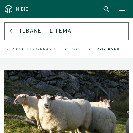
Toggl
navig
TILBAKE TIL
TEMA
NGSVERDIGE HUSDYRRASER
SAU
RYGJASAU