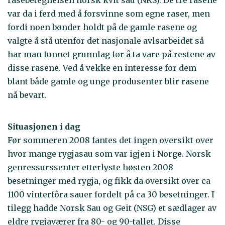
var da i ferd med å forsvinne som egne raser, men
fordi noen bønder holdt på de gamle rasene og
valgte å stå utenfor det nasjonale avlsarbeidet så
har man funnet grunnlag for å ta vare på restene av
disse rasene. Ved å vekke en interesse for dem
blant både gamle og unge produsenter blir rasene
nå bevart.
Situasjonen i dag
Før sommeren 2008 fantes det ingen oversikt over
hvor mange rygjasau som var igjen i Norge. Norsk
genressurssenter etterlyste høsten 2008
besetninger med rygja, og fikk da oversikt over ca
1100 vinterfôra sauer fordelt på ca 30 besetninger. I
tilegg hadde Norsk Sau og Geit (NSG) et sædlager av
eldre rygjaværer fra 80- og 90-tallet. Disse