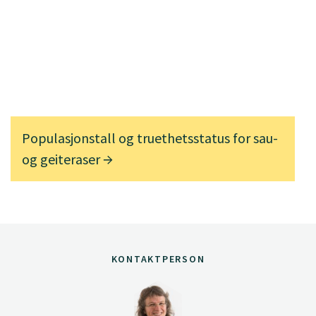
Populasjonstall og truethetsstatus for sau-
og geiteraser
KONTAKTPERSON