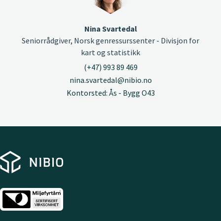
Nina Svartedal
Seniorrådgiver, Norsk genressurssenter - Divisjon for
kart og statistikk
(+47) 993 89 469
nina.svartedal@nibio.no
Kontorsted: Ås - Bygg O43