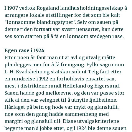
I 1907 vedtok Rogaland landhusholdningsselskap å
arrangere lokale utstillinger for det som ble kalt
"lønnsomme blandingstyper". Selv om sauen på
denne tiden fortsatt var svært uensartet, kan dette
ses som starten på å få en lønnsom stedegen rase.
Egen rase i 1924
Etter noen år fant man ut at avl og utvalg måtte
planlegges mer for å få fremgang. Fylkesagronom
L. H. Kvadsheim og statskonsulent Teig fant etter
en rundreise i 1912 en forholdsvis ensartet sau,
mest i distriktene rundt Helleland og Eigersund.
Sauen hadde god melkeevne, og den var passe stor
slik at den var velegnet til å utnytte fjellbeitene.
Hårlaget på bein og hode var mykt og glansfullt,
noe som den gang hadde sammenheng med
margfri og glansfull ull. Disse utvalgskriteriene
begynte man å jobbe etter, og i 1924 ble denne sauen