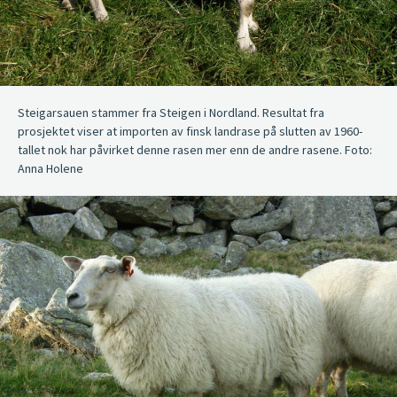
Steigarsauen stammer fra Steigen i Nordland. Resultat fra
prosjektet viser at importen av finsk landrase på slutten av 1960-
tallet nok har påvirket denne rasen mer enn de andre rasene. Foto:
Anna Holene