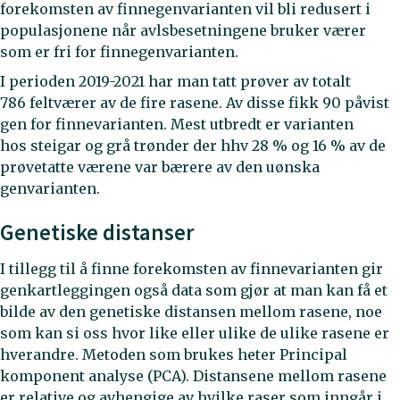
forekomsten av finnegenvarianten vil bli redusert i
populasjonene når avlsbesetningene bruker værer
som er fri for finnegenvarianten.
I perioden 2019-2021 har man tatt prøver av totalt
786 feltværer av de fire rasene. Av disse fikk 90 påvist
gen for finnevarianten. Mest utbredt er varianten
hos steigar og grå trønder der hhv 28 % og 16 % av de
prøvetatte værene var bærere av den uønska
genvarianten.
Genetiske distanser
I tillegg til å finne forekomsten av finnevarianten gir
genkartleggingen også data som gjør at man kan få et
bilde av den genetiske distansen mellom rasene, noe
som kan si oss hvor like eller ulike de ulike rasene er
hverandre. Metoden som brukes heter Principal
komponent analyse (PCA). Distansene mellom rasene
er relative og avhengige av hvilke raser som inngår i