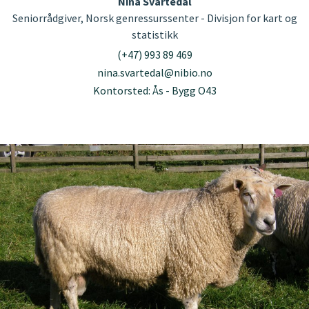
Nina Svartedal
Seniorrådgiver, Norsk genressurssenter - Divisjon for kart og
statistikk
(+47) 993 89 469
nina.svartedal@nibio.no
Kontorsted: Ås - Bygg O43