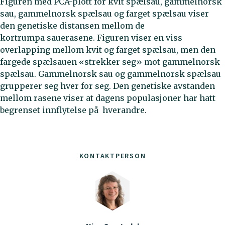
Figuren med PCA-plott for kvit spælsau, gammelnorsk
sau, gammelnorsk spælsau og farget spælsau viser
den genetiske distansen mellom de
kortrumpa sauerasene. Figuren viser en viss
overlapping mellom kvit og farget spælsau, men den
fargede spælsauen «strekker seg» mot gammelnorsk
spælsau. Gammelnorsk sau og gammelnorsk spælsau
grupperer seg hver for seg. Den genetiske avstanden
mellom rasene viser at dagens populasjoner har hatt
begrenset innflytelse på hverandre.
KONTAKTPERSON