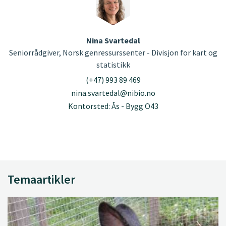
Nina Svartedal
Seniorrådgiver, Norsk genressurssenter - Divisjon for kart og
statistikk
(+47) 993 89 469
nina.svartedal@nibio.no
Kontorsted: Ås - Bygg O43
Temaartikler