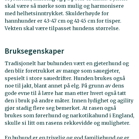
skal være så mørke som mulig og harmonisere
med helhetsinntrykket. Skulderhøyde for
hannhunder er 43-47 cm og 41-45 cm for tisper.
Vekten skal være tilpasset hundens størrelse.
Bruksegenskaper
Tradisjonelt har buhunden vært en gjeterhund og
den blir foretrukket av mange som sauegjeter,
spesielt i store sauedrifter. Hunden brukes også
noe til jakt, blant annet på elg. På grunn av dens
gode evne til å lære har man etter hvert også tatt
den i bruk på andre måter. Innen lydighet og agility
gjør stadig flere seg bemerket. At rasen også
brukes som førerhund og narkotikahund i England,
skulle si litt om rasens rekkevidde og muligheter.
En buhund er en trivelig og god familiehund og er