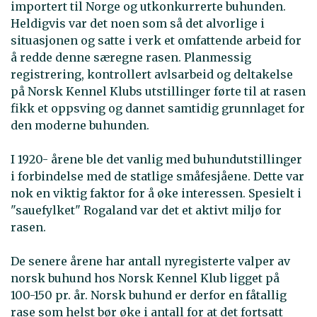
importert til Norge og utkonkurrerte buhunden.
Heldigvis var det noen som så det alvorlige i
situasjonen og satte i verk et omfattende arbeid for
å redde denne særegne rasen. Planmessig
registrering, kontrollert avlsarbeid og deltakelse
på Norsk Kennel Klubs utstillinger førte til at rasen
fikk et oppsving og dannet samtidig grunnlaget for
den moderne buhunden.
I 1920- årene ble det vanlig med buhundutstillinger
i forbindelse med de statlige småfesjåene. Dette var
nok en viktig faktor for å øke interessen. Spesielt i
"sauefylket" Rogaland var det et aktivt miljø for
rasen.
De senere årene har antall nyregisterte valper av
norsk buhund hos Norsk Kennel Klub ligget på
100-150 pr. år. Norsk buhund er derfor en fåtallig
rase som helst bør øke i antall for at det fortsatt