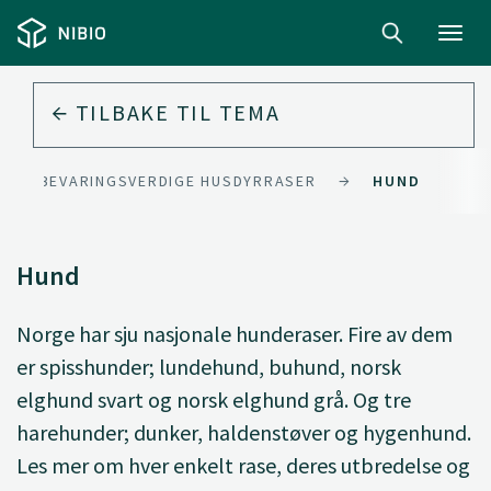
Toggl
navig
TILBAKE TIL
TEMA
BEVARINGSVERDIGE HUSDYRRASER
HUND
Hund
Norge har sju nasjonale hunderaser. Fire av dem
er spisshunder; lundehund, buhund, norsk
elghund svart og norsk elghund grå. Og tre
harehunder; dunker, haldenstøver og hygenhund.
Les mer om hver enkelt rase, deres utbredelse og