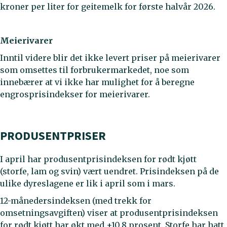
kroner per liter for geitemelk for første halvår 2026.
Meierivarer
Inntil videre blir det ikke levert priser på meierivarer
som omsettes til forbrukermarkedet, noe som
innebærer at vi ikke har mulighet for å beregne
engrosprisindekser for meierivarer.
PRODUSENTPRISER
I april har produsentprisindeksen for rødt kjøtt
(storfe, lam og svin) vært uendret. Prisindeksen på de
ulike dyreslagene er lik i april som i mars.
12-månedersindeksen (med trekk for
omsetningsavgiften) viser at produsentprisindeksen
for rødt kjøtt har økt med +10,8 prosent. Storfe har hatt