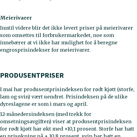
Meierivarer
Inntil videre blir det ikke levert priser på meierivarer
som omsettes til forbrukermarkedet, noe som
innebærer at vi ikke har mulighet for å beregne
engrosprisindekser for meierivarer.
PRODUSENTPRISER
I mai har produsentprisindeksen for rødt kjøtt (storfe,
lam og svin) vært uendret. Prisindeksen på de ulike
dyreslagene er som i mars og april.
12-månedersindeksen (med trekk for
omsetningsavgiften) viser at produsentprisindeksen
for rødt kjøtt har økt med +10,1 prosent. Storfe har hatt
en prisøkning på + 10,8 prosent, svin har hatt en