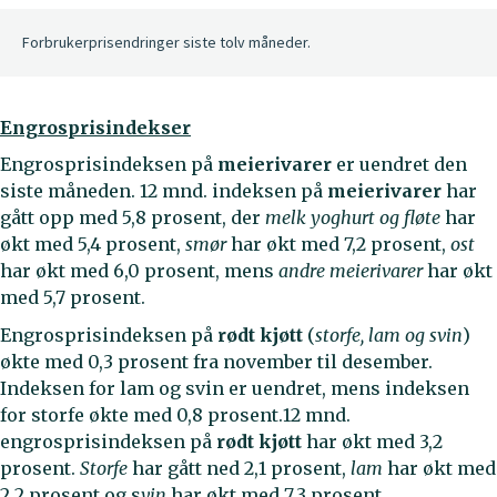
Forbrukerprisendringer siste tolv måneder.
Engrosprisindekser
Engrosprisindeksen på
meierivarer
er uendret den
siste måneden. 12 mnd. indeksen på
meierivarer
har
gått opp med 5,8 prosent, der
melk yoghurt og fløte
har
økt med 5,4 prosent,
smør
har økt med 7,2 prosent,
ost
har økt med 6,0 prosent, mens
andre meierivarer
har økt
med 5,7 prosent.
Engrosprisindeksen på
rødt kjøtt
(
storfe, lam og svin
)
økte med 0,3 prosent fra november til desember.
Indeksen for lam og svin er uendret, mens indeksen
for storfe økte med 0,8 prosent.12 mnd.
engrosprisindeksen på
rødt kjøtt
har økt med 3,2
prosent.
Storfe
har gått ned 2,1 prosent,
lam
har økt med
2,2 prosent og s
vin
har økt med 7,3 prosent.