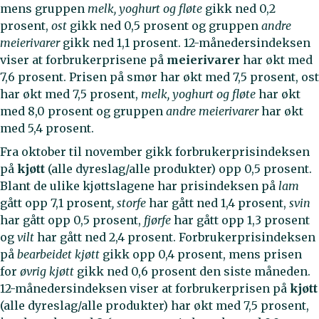
mens gruppen
melk, yoghurt og fløte
gikk ned 0,2
prosent,
ost
gikk ned 0,5 prosent og gruppen
andre
meierivarer
gikk ned 1,1 prosent. 12-månedersindeksen
viser at forbrukerprisene på
meierivarer
har økt med
7,6 prosent. Prisen på smør har økt med 7,5 prosent, ost
har økt med 7,5 prosent,
melk, yoghurt og fløte
har økt
med 8,0 prosent og gruppen
andre meierivarer
har økt
med 5,4 prosent.
Fra oktober til november gikk forbrukerprisindeksen
på
kjøtt
(alle dyreslag/alle produkter)
opp 0,5 prosent.
Blant de ulike kjøttslagene har prisindeksen på
lam
gått opp 7,1 prosent
, storfe
har gått ned 1,4 prosent,
svin
har gått opp 0,5 prosent,
fjørfe
har gått opp 1,3 prosent
og
vilt
har gått ned 2,4 prosent.
Forbrukerprisindeksen
på
bearbeidet kjøtt
gikk opp 0,4 prosent, mens prisen
for
øvrig kjøtt
gikk ned 0,6 prosent den siste måneden.
12-månedersindeksen viser at forbrukerprisen på
kjøtt
(alle dyreslag/alle produkter)
har økt med 7,5 prosent,