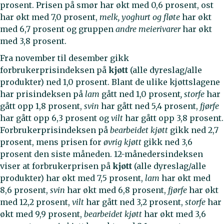
prosent. Prisen på smør har økt med 0,6 prosent, ost
har økt med 7,0 prosent,
melk, yoghurt og fløte
har økt
med 6,7 prosent og gruppen
andre meierivarer
har økt
med 3,8 prosent.
Fra november til desember gikk
forbrukerprisindeksen på
kjøtt
(alle dyreslag/alle
produkter)
ned 1,0 prosent. Blant de ulike kjøttslagene
har prisindeksen på
lam
gått ned 1,0 prosent
, storfe
har
gått opp 1,8 prosent,
svin
har gått ned 5,4 prosent,
fjørfe
har gått opp 6,3 prosent og
vilt
har gått opp 3,8 prosent.
Forbrukerprisindeksen på
bearbeidet kjøtt
gikk ned 2,7
prosent, mens prisen for
øvrig kjøtt
gikk ned 3,6
prosent den siste måneden. 12-månedersindeksen
viser at forbrukerprisen på
kjøtt
(alle dyreslag/alle
produkter)
har økt med 7,5 prosent,
lam
har økt med
8,6 prosent,
svin
har økt med 6,8 prosent,
fjørfe
har økt
med 12,2 prosent,
vilt
har gått ned 3,2 prosent,
storfe
har
økt med 9,9 prosent,
bearbeidet kjøtt
har økt med 3,6