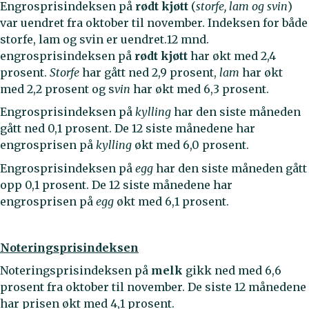
Engrosprisindeksen på
rødt kjøtt
(
storfe, lam og svin
)
var uendret fra oktober til november. Indeksen for både
storfe, lam og svin er uendret.12 mnd.
engrosprisindeksen på
rødt kjøtt
har økt med 2,4
prosent.
Storfe
har gått ned 2,9 prosent,
lam
har økt
med 2,2 prosent og s
vin
har økt med 6,3 prosent.
Engrosprisindeksen på
kylling
har den siste måneden
gått ned 0,1 prosent. De 12 siste månedene har
engrosprisen på
kylling
økt med 6,0 prosent.
Engrosprisindeksen på
egg
har den siste måneden gått
opp 0,1 prosent. De 12 siste månedene har
engrosprisen på
egg
økt med 6,1 prosent.
Noteringsprisindeksen
Noteringsprisindeksen på
melk
gikk ned med 6,6
prosent fra oktober til november. De siste 12 månedene
har prisen økt med 4,1 prosent.