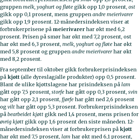
gruppen
melk, yoghurt og fløte
gikk opp 1,0 prosent,
ost
gikk opp 0,1 prosent, mens gruppen
andre meierivarer
gikk opp 1,9 prosent. 12-månedersindeksen viser at
forbrukerprisene på
meierivarer
har økt med 6,2
prosent. Prisen på smør har økt med 7,2 prosent, ost
har økt med 6,3 prosent,
melk, yoghurt og fløte
har økt
med 5,8 prosent og gruppen
andre meierivarer
har økt
med 8,2 prosent.
Fra september til oktober gikk forbrukerprisindeksen
på
kjøtt
(alle dyreslag/alle produkter)
opp 0,5 prosent.
Blant de ulike kjøttslagene har prisindeksen på
lam
gått opp 7,5 prosent
, storfe
har gått opp 0,3 prosent,
svin
har gått opp 2,1 prosent,
fjørfe
har gått ned 2,6 prosent
og
vilt
har gått opp 5,3 prosent.
Forbrukerprisindeksen
på
bearbeidet kjøtt
gikk ned 1,4 prosent, mens prisen for
øvrig kjøtt
gikk opp 1,6 prosent den siste måneden. 12-
månedersindeksen viser at forbrukerprisen på
kjøtt
har økt med 7,5 prosent,
lam
har økt med 6,1 prosent,