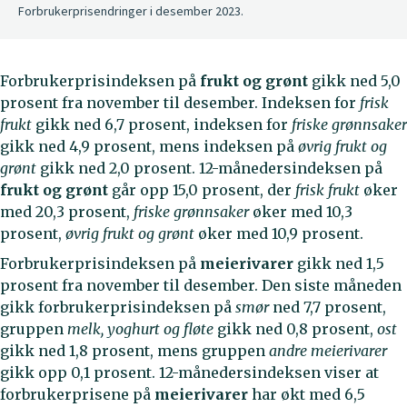
Forbrukerprisendringer i desember 2023.
Forbrukerprisindeksen på
frukt og grønt
gikk ned 5,0
prosent fra november til desember. Indeksen for
frisk
frukt
gikk ned 6,7 prosent, indeksen for
friske grønnsaker
gikk ned 4,9 prosent, mens indeksen på
øvrig frukt og
grønt
gikk ned 2,0 prosent. 12-månedersindeksen på
frukt og grønt
går opp 15,0 prosent, der
frisk frukt
øker
med 20,3 prosent,
friske grønnsaker
øker med 10,3
prosent,
øvrig frukt og grønt
øker med 10,9 prosent.
Forbrukerprisindeksen på
meierivarer
gikk ned 1,5
prosent fra november til desember. Den siste måneden
gikk forbrukerprisindeksen på
smør
ned 7,7 prosent,
gruppen
melk, yoghurt og fløte
gikk ned 0,8 prosent,
ost
gikk ned 1,8 prosent, mens gruppen
andre meierivarer
gikk opp 0,1 prosent. 12-månedersindeksen viser at
forbrukerprisene på
meierivarer
har økt med 6,5