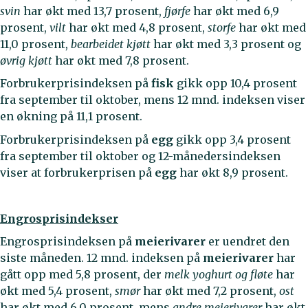
svin
har økt med 13,7 prosent,
fjørfe
har økt med 6,9
prosent,
vilt
har økt med 4,8 prosent,
storfe
har økt med
11,0 prosent,
bearbeidet kjøtt
har økt med 3,3 prosent og
øvrig kjøtt
har økt med 7,8 prosent.
Forbrukerprisindeksen på
fisk
gikk opp 10,4 prosent
fra september til oktober, mens 12 mnd. indeksen viser
en økning på 11,1 prosent.
Forbrukerprisindeksen på
egg
gikk opp 3,4 prosent
fra september til oktober og 12-månedersindeksen
viser at forbrukerprisen på
egg
har økt 8,9 prosent.
Engrosprisindekser
Engrosprisindeksen på
meierivarer
er uendret den
siste måneden. 12 mnd. indeksen på
meierivarer
har
gått opp med 5,8 prosent, der
melk yoghurt og fløte
har
økt med 5,4 prosent,
smør
har økt med 7,2 prosent,
ost
har økt med 6,0 prosent, mens
andre meierivarer
har økt