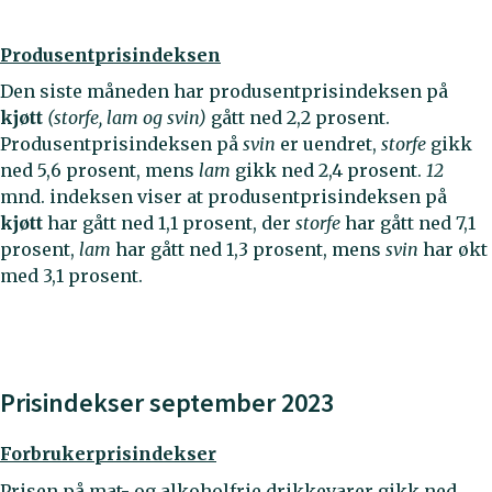
Produsentprisindeksen
Den siste måneden har produsentprisindeksen på
kjøtt
(storfe, lam og svin)
gått ned 2,2 prosent.
Produsentprisindeksen på
svin
er uendret,
storfe
gikk
ned 5,6 prosent, mens
lam
gikk ned 2,4 prosent.
12
mnd. indeksen viser at produsentprisindeksen på
kjøtt
har gått ned 1,1 prosent, der
storfe
har gått ned 7,1
prosent,
lam
har gått ned 1,3 prosent, mens
svin
har økt
med 3,1 prosent.
Prisindekser september 2023
Forbrukerprisindekser
Prisen på mat- og alkoholfrie drikkevarer gikk ned