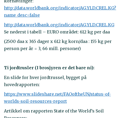
kornavlinger:
http://data.worldbank.org/indicator/AG.YLD.CREL.KG?
name_desc=false
http://data.worldbank.org/indicator/AG.YLD.CREL.KG
Se nederst i tabell – EURO området: 612 kg per daa
(2500 daa x 365 dager x 612 kg korn/daa : 155 kg per
person per år = 3, 66 mill. personer)
Ti jordtrusler (I brosjyren er det bare ni):
En slide for hver jordtrussel, bygget på
hovedrapporten:
https://www.slideshare.net/FAOoftheUN/status-of-
worlds-soil-resources-report
Artikkel om rapporten State of the World’s Soil
Resources: