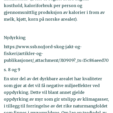
kosthold, kaloriforbruk per person og
gjennomsnittlig produksjon av kalorier i from av
melk, kjøtt, korn på norske arealer).
Nydyrking
https://www.ssb.no/jord-skog-jakt-og-
fiskeri/artikler-og-
publikasjoner/_attachment/310909?_ts=15c86aeed70
s. 8 og 9
En stor del av det dyrkbare arealet har kvaliteter
som gjør at det vil få negative miljøeffekter ved
oppdyrking. Dette vil blant annet gjelde
oppdyrking av myr som gir utslipp av klimagasser,
i tillegg til forringelse av det rike naturmangfoldet
som finnes i myrområdene. Om lag en tredjedel av