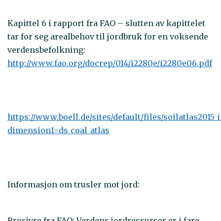
Kapittel 6 i rapport fra FAO – slutten av kapittelet
tar for seg arealbehov til jordbruk for en voksende
verdensbefolkning:
http://www.fao.org/docrep/014/i2280e/i2280e06.pdf
https://www.boell.de/sites/default/files/soilatlas2015_i
dimension1=ds_coal_atlas
Informasjon om trusler mot jord:
Brosjyre fra FAO: Verdens jordressurser er i fare,