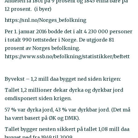
Andelen lå 1801 på 9 prosent og 1845 ennå bare på
12 prosent. (i byer)
https://snl.no/Norges_befolkning
Per 1. januar 2016 bodde det i alt 4 230 000 personer
i totalt 990 tettsteder i Norge. De utgjorde 81
prosent av Norges befolkning.
https://www.ssb.no/befolkning/statistikker/beftett
Byvekst – 1,2 mill daa bygget ned siden krigen:
Tallet 1,2 millioner dekar dyrka og dyrkbar jord
omdisponert siden krigen.
57 % var dyrka jord, 43 % var dyrkbar jord. (Det må
ha vært basert på ØK og DMK).
Tallet bygger nesten sikkert på tallet 1,08 mill daa
bygget ned fra 1949 til 2009.