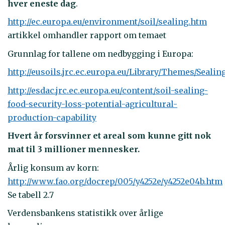
hver eneste dag
.
http://ec.europa.eu/environment/soil/sealing.htm
artikkel omhandler rapport om temaet
Grunnlag for tallene om nedbygging i Europa:
http://eusoils.jrc.ec.europa.eu/Library/Themes/Seali
http://esdac.jrc.ec.europa.eu/content/soil-sealing-
food-security-loss-potential-agricultural-
production-capability
Hvert år forsvinner et areal som kunne gitt nok
mat til 3 millioner mennesker.
Årlig konsum av korn:
http://www.fao.org/docrep/005/y4252e/y4252e04b.htm
Se tabell 2.7
Verdensbankens statistikk over årlige