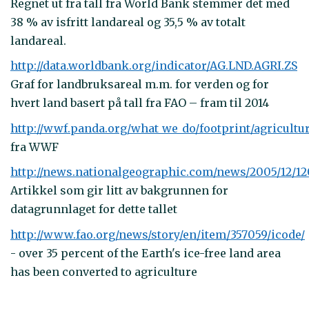
Regnet ut fra tall fra World Bank stemmer det med
38 % av isfritt landareal og 35,5 % av totalt
landareal.
http://data.worldbank.org/indicator/AG.LND.AGRI.ZS
Graf for landbruksareal m.m. for verden og for
hvert land basert på tall fra FAO – fram til 2014
http://wwf.panda.org/what_we_do/footprint/agricultur
fra WWF
http://news.nationalgeographic.com/news/2005/12/1
Artikkel som gir litt av bakgrunnen for
datagrunnlaget for dette tallet
http://www.fao.org/news/story/en/item/357059/icode/
- over 35 percent of the Earth's ice-free land area
has been converted to agriculture