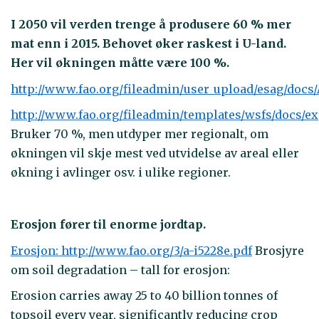
I 2050 vil verden trenge å produsere 60 % mer
mat enn i 2015. Behovet øker raskest i U-land.
Her vil økningen måtte være 100 %.
http://www.fao.org/fileadmin/user_upload/esag/doc
http://www.fao.org/fileadmin/templates/wsfs/docs/e
Bruker 70 %, men utdyper mer regionalt, om
økningen vil skje mest ved utvidelse av areal eller
økning i avlinger osv. i ulike regioner.
Erosjon fører til enorme jordtap.
Erosjon: http://www.fao.org/3/a-i5228e.pdf
Brosjyre
om soil degradation – tall for erosjon:
Erosion carries away 25 to 40 billion tonnes of
topsoil every year, significantly reducing crop