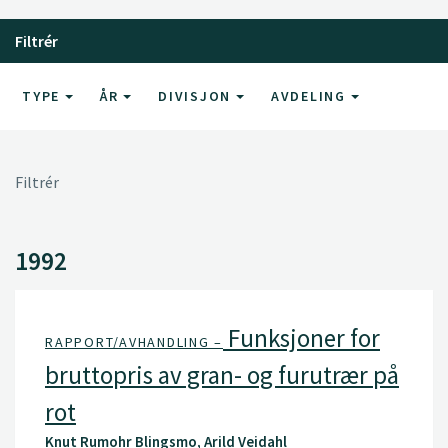
Filtrér
TYPE
ÅR
DIVISJON
AVDELING
Filtrér
1992
Funksjoner for
RAPPORT/AVHANDLING –
bruttopris av gran- og furutrær på
rot
Knut Rumohr Blingsmo, Arild Veidahl