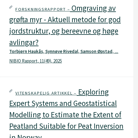
Omgraving av
FORSKNINGSRAPPORT –
grøfta myr - Aktuell metode for god
jordstruktur, og bereevne og høge
avlingar?
Torbjørn Haukås, Synnøve Rivedal, Samson Øpstad, ...
NIBIO Rapport, 11(49), 2025
Exploring
VITENSKAPELIG ARTIKKEL –
Expert Systems and Geostatistical
Modelling to Estimate the Extent of
Peatland Suitable for Peat Inversion
in Norway