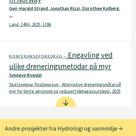
Geir-Harald Strand, Jonathan Rizzi, Dorothee Kolberg,
...
Land, 14(6), 2025, 1186
Engavling ved
KONFERANSEFOREDRAG –
ulike dreneringsmetodar på myr
Synnøve Rivedal
Sluttseminar Peatimprove - Alternative dreneringsmåtar på
myr for betre agronomi og redusert klimagassutslepp, 2025
Andre prosjekter fra Hydrologi og vannmiljø