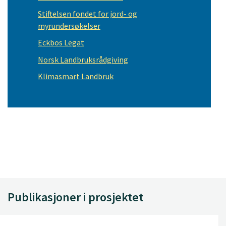
Stiftelsen fondet for jord- og
myrundersøkelser
Eckbos Legat
Norsk Landbruksrådgiving
Klimasmart Landbruk
Publikasjoner i prosjektet