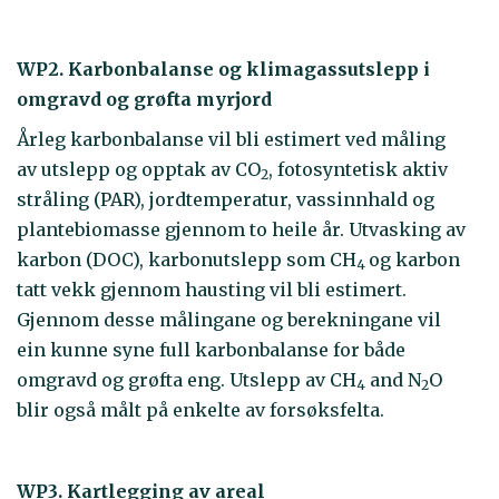
WP2. Karbonbalanse og klimagassutslepp i
omgravd og grøfta myrjord
Årleg karbonbalanse vil bli estimert ved måling
av utslepp og opptak av CO
, fotosyntetisk aktiv
2
stråling (PAR), jordtemperatur, vassinnhald og
plantebiomasse gjennom to heile år. Utvasking av
karbon (DOC), karbonutslepp som CH
og karbon
4
tatt vekk gjennom hausting vil bli estimert.
Gjennom desse målingane og berekningane vil
ein kunne syne full karbonbalanse for både
omgravd og grøfta eng. Utslepp av CH
and N
O
4
2
blir også målt på enkelte av forsøksfelta.
WP3. Kartlegging av areal