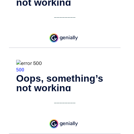
________
________