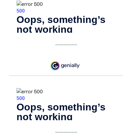
________
________