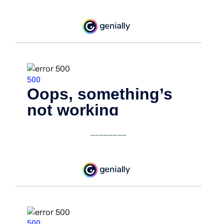
________