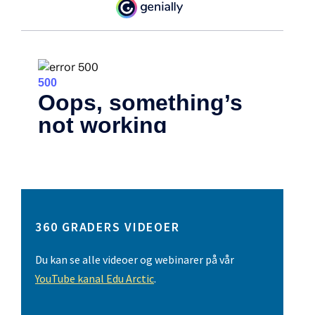
360 GRADERS VIDEOER
Du kan se alle videoer og webinarer på vår
YouTube kanal Edu Arctic
.