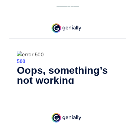
________
________