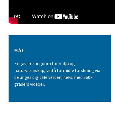
MÅL
Engasjere ungdom for miljø og
naturvitenskap, ved å formidle forskning via
de unges digitale verden, f.eks. med 360-
graders videoer.