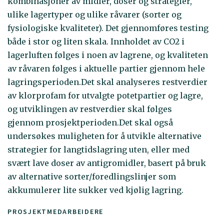
kombinasjoner av midler, doser og strategier,
ulike lagertyper og ulike råvarer (sorter og
fysiologiske kvaliteter). Det gjennomføres testing
både i stor og liten skala. Innholdet av CO2 i
lagerluften følges i noen av lagrene, og kvaliteten
av råvaren følges i aktuelle partier gjennom hele
lagringsperioden.Det skal analyseres restverdier
av klorprofam for utvalgte potetpartier og lagre,
og utviklingen av restverdier skal følges
gjennom prosjektperioden.Det skal også
undersøkes muligheten for å utvikle alternative
strategier for langtidslagring uten, eller med
svært lave doser av antigromidler, basert på bruk
av alternative sorter/foredlingslinjer som
akkumulerer lite sukker ved kjølig lagring.
PROSJEKTMEDARBEIDERE