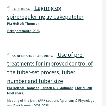
Lagring og
FOREDRAG –
spireregulering av bakepoteter
Pia Heltoft Thomsen
Bakepotetmøte, 2026
Use of pre-
KONFERANSEFOREDRAG –
treatments for improved control of
the tuber-set process, tuber
number and tuber size
Pia Heltoft Thomsen, Jørgen A.B. Mølmann, Eldrid Lein
Molteberg
Meeting of the joint EAPR sections Agronomy & Physiology
and Post Harvest 2026, 2026