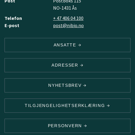
Post
Postboks 115
NO-1431 Ås
Telefon
+ 47 406 04 100
E-post
post@nibio.no
ANSATTE
ADRESSER
NYHETSBREV
TILGJENGELIGHETSERKLÆRING
PERSONVERN