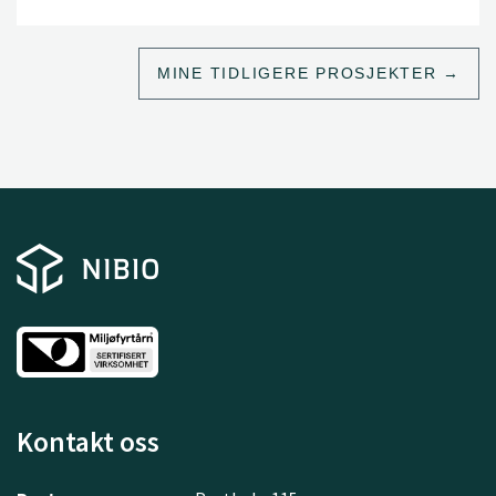
velkomne som verktøy i integrert plantevern (IPV).
Norske dyrkere er siden 2015 pålagt å følge IPV.
Hensikten med IPV er blant annet redusert risiko ved
MINE TIDLIGERE PROSJEKTER
bruk av plantevernmidler på helse og miljø.
Kontakt oss