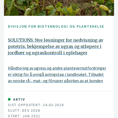
DIVISJON FOR BIOTEKNOLOGI OG PLANTEHELSE
SOLUTIONS: Nye løsninger for nedvisning av
potetris, bekjempelse av ugras og utløpere i
jordbær og ugraskontroll i eplehager
Håndtering av ugress og andre plantevernutfordringer
er viktig for å unngå avlingstap i landbruket. Tilbudet
av norske rå-, mat- og fôrvarer påvirkes av at bonden
lykkes med sin innsats i åker og frukthager. Et nylig
forbud mot plantevernmiddelet dikvat og den usikre
framtida til glyfosat – begge viktige innsatsfaktorer i
AKTIV
SIST OPPDATERT: 24.03.2026
norsk jord- og hagebruk – fordrer nye løsninger. Gode
SLUTT: DES 2026
alternativ til ordinære plantevernmidler er dessuten
START: JAN 2021