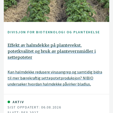
DIVISJON FOR BIOTEKNOLOGI OG PLANTEHELSE
Effekt av halmdekke på plantevekst,
potetkvalitet og bruk av plantevernmidler i
settepoteter
Kan halmdekke redusere virusangrep og samtidig bidra
til mer bærekraftig settepotetproduksjon? NIBIO
undersøker hvordan halmdekke påvirker bladlus,
virussmitte, avling og kvalitet i norske settepotetfelt
gjennom et treårig prosjekt i Agder og Solør.
AKTIV
SIST OPPDATERT: 06.08.2026
SLUTT: DES 2027