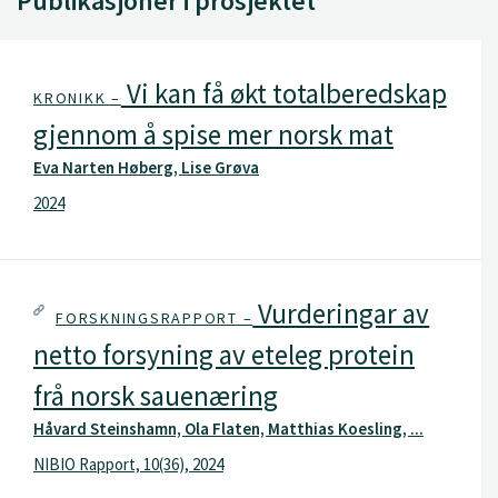
Publikasjoner i prosjektet
Vi kan få økt totalberedskap
KRONIKK –
gjennom å spise mer norsk mat
Eva Narten Høberg, Lise Grøva
2024
Vurderingar av
FORSKNINGSRAPPORT –
netto forsyning av eteleg protein
frå norsk sauenæring
Håvard Steinshamn, Ola Flaten, Matthias Koesling, ...
NIBIO Rapport, 10(36), 2024