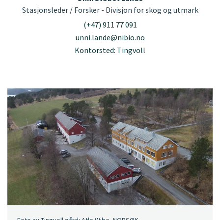
Stasjonsleder / Forsker - Divisjon for skog og utmark
(+47) 911 77 091
unni.lande@nibio.no
Kontorsted: Tingvoll
Foto av Tingvoll gård: Atle Wibe, NORSØK