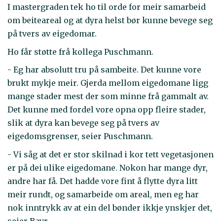
I mastergraden tek ho til orde for meir samarbeid
om beiteareal og at dyra helst bør kunne bevege seg
på tvers av eigedomar.
Ho får støtte frå kollega Puschmann.
- Eg har absolutt tru på sambeite. Det kunne vore
brukt mykje meir. Gjerda mellom eigedomane ligg
mange stader mest der som minne frå gammalt av.
Det kunne med fordel vore opna opp fleire stader,
slik at dyra kan bevege seg på tvers av
eigedomsgrenser, seier Puschmann.
- Vi såg at det er stor skilnad i kor tett vegetasjonen
er på dei ulike eigedomane. Nokon har mange dyr,
andre har få. Det hadde vore fint å flytte dyra litt
meir rundt, og samarbeide om areal, men eg har
nok inntrykk av at ein del bønder ikkje ynskjer det,
seier Bayr.