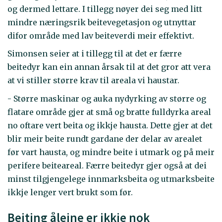
og dermed lettare. I tillegg nøyer dei seg med litt
mindre næringsrik beitevegetasjon og utnyttar
difor område med lav beiteverdi meir effektivt.
Simonsen seier at i tillegg til at det er færre
beitedyr kan ein annan årsak til at det gror att vera
at vi stiller større krav til areala vi haustar.
- Større maskinar og auka nydyrking av større og
flatare område gjer at små og bratte fulldyrka areal
no oftare vert beita og ikkje hausta. Dette gjer at det
blir meir beite rundt gardane der delar av arealet
før vart hausta, og mindre beite i utmark og på meir
perifere beiteareal. Færre beitedyr gjer også at dei
minst tilgjengelege innmarksbeita og utmarksbeite
ikkje lenger vert brukt som før.
Beiting åleine er ikkje nok