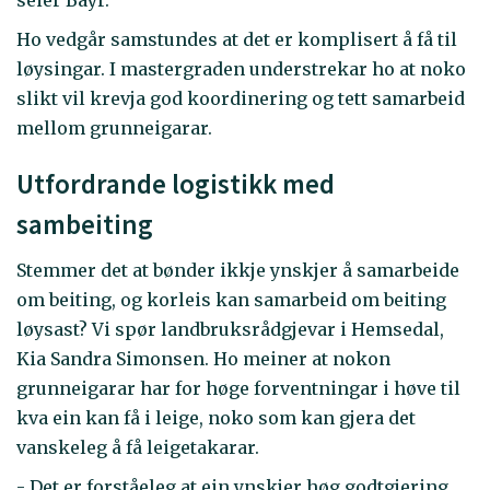
Ho vedgår samstundes at det er komplisert å få til
løysingar. I mastergraden understrekar ho at noko
slikt vil krevja god koordinering og tett samarbeid
mellom grunneigarar.
Utfordrande logistikk med
sambeiting
Stemmer det at bønder ikkje ynskjer å samarbeide
om beiting, og korleis kan samarbeid om beiting
løysast? Vi spør landbruksrådgjevar i Hemsedal,
Kia Sandra Simonsen. Ho meiner at nokon
grunneigarar har for høge forventningar i høve til
kva ein kan få i leige, noko som kan gjera det
vanskeleg å få leigetakarar.
- Det er forståeleg at ein ynskjer høg godtgjering