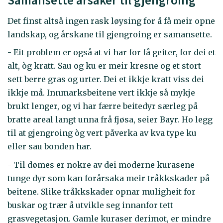
Samansette årsaker til gjengroing
Det finst altså ingen rask løysing for å få meir opne
landskap, og årskane til gjengroing er samansette.
- Eit problem er også at vi har for få geiter, for dei et
alt, òg kratt. Sau og ku er meir kresne og et stort
sett berre gras og urter. Dei et ikkje kratt viss dei
ikkje må. Innmarksbeitene vert ikkje så mykje
brukt lenger, og vi har færre beitedyr særleg på
bratte areal langt unna frå fjøsa, seier Bayr. Ho legg
til at gjengroing òg vert påverka av kva type ku
eller sau bonden har.
- Til dømes er nokre av dei moderne kurasene
tunge dyr som kan forårsaka meir tråkkskader på
beitene. Slike tråkkskader opnar muligheit for
buskar og trær å utvikle seg innanfor tett
grasvegetasjon. Gamle kuraser derimot, er mindre