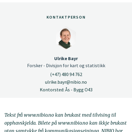
KONTAKTPERSON
Ulrike Bayr
Forsker - Divisjon for kart og statistikk
(+47) 480 94 762
ulrike.bayr@nibio.no
Kontorsted: Ås - Bygg O43
Tekst frå www.nibio.no kan brukast med tilvising til
opphavskjelda. Bilete på www.nibio.no kan ikkje brukast
utan samtykke frå kommunikasjonseininga. NIBIO har