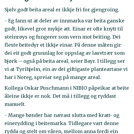
Sjølv godt beita areal er ikkje fri for gjengroing.
- Eg fann ut at deler av innmarka var beita ganske
godt, likevel gror mykje att. Einar er ofte knytt til
steinrøys og fungerer som vern mot beiting. Dei
fleste beitedyr et ikkje einar. På denne måten gir
dei eit godt grunnlag for oppslag av lauvtrær som
bjørk – også på beita areal, seier Bayr. I tillegg ser
vi at Tyrihjelm, ein av dei giftigaste planteartane vi
har i Noreg, spreiar seg på mange areal.
Kollega Oskar Puschmann i NIBIO påpeikar at beite
åleine ikkje er nok. Det må i tillegg og ryddast
manuelt.
- Mange bønder har nærast slutta med kratt- og
einerydding i beitemarka. Tidlegare vart denne
rydda og stelt om våren, mellom anna fordi ein