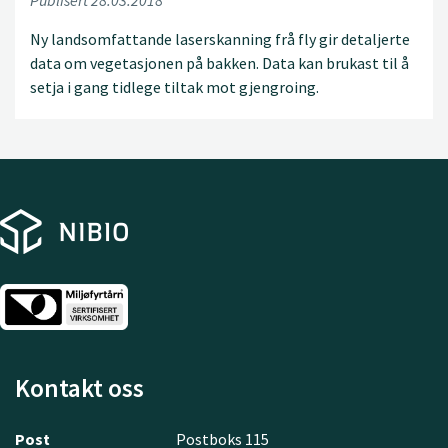
Publisert 28.03.2018
Ny landsomfattande laserskanning frå fly gir detaljerte
data om vegetasjonen på bakken. Data kan brukast til å
setja i gang tidlege tiltak mot gjengroing.
Kontakt oss
Post
Postboks 115