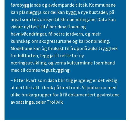
førebyggjande og avdempande tiltak. Kommunane
kan planleggja kor dei kan byggja nye bustader, på
areal som tek omsyn til klimaendringane. Data kan
vidare nyttast til å berekna flaum og
havnivåendringar, få betre jordvern, og meir
kunnskap om skogressursane og karbonbinding.
Modellane kan òg brukast til å oppnå auka tryggleik
for luftfarten, leggja til rette for ny
næringsutvikling, og verna kulturminne i samband
med til dømes vegutbygging.
– Etter kvart som data blir tilgjengeleg er det viktig
at dei blir tatt i bruk på brei front. Vi jobbar no med
ulike brukargrupper for å få dokumentert gevinstane
av satsinga, seier Trollvik.