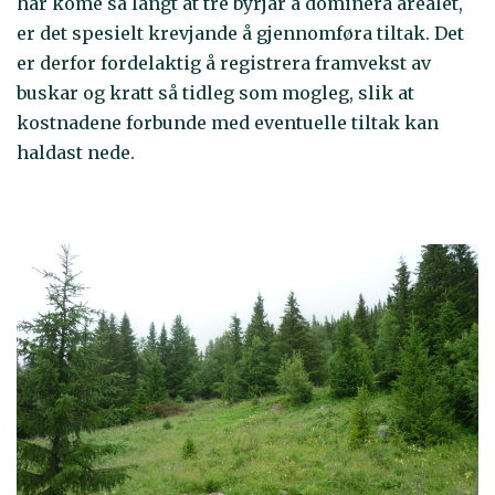
har kome så langt at tre byrjar å dominera arealet,
er det spesielt krevjande å gjennomføra tiltak. Det
er derfor fordelaktig å registrera framvekst av
buskar og kratt så tidleg som mogleg, slik at
kostnadene forbunde med eventuelle tiltak kan
haldast nede.