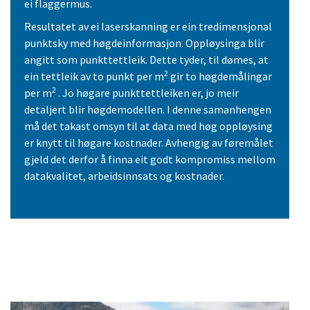
ei flaggermus.
Resultatet av ei laserskanning er ein tredimensjonal
punktsky med høgdeinformasjon. Oppløysinga blir
angitt som punkttettleik. Dette tyder, til dømes, at
2
ein tettleik av to punkt per m
gir to høgdemålingar
2
per m
. Jo høgare punkttettleiken er, jo meir
detaljert blir høgdemodellen. I denne samanhengen
må det takast omsyn til at data med høg oppløysing
er knytt til høgare kostnader. Avhengig av føremålet
gjeld det derfor å finna eit godt kompromiss mellom
datakvalitet, arbeidsinnsats og kostnader.