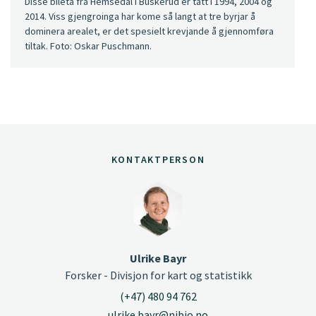
Disse bileta frå Hemsedal i Buskerud er tatt i 1994, 2004 og
2014. Viss gjengroinga har kome så langt at tre byrjar å
dominera arealet, er det spesielt krevjande å gjennomføra
tiltak. Foto: Oskar Puschmann.
KONTAKTPERSON
Ulrike Bayr
Forsker - Divisjon for kart og statistikk
(+47) 480 94 762
ulrike.bayr@nibio.no