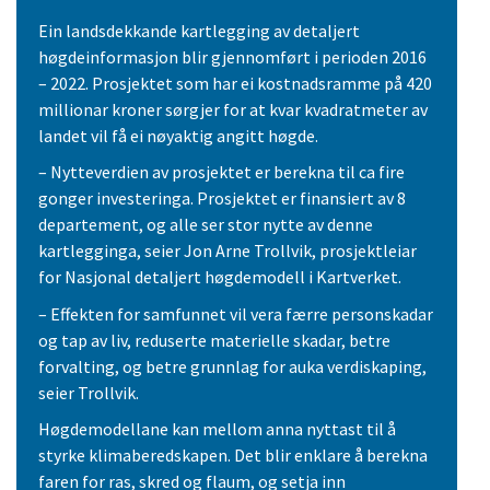
Ein landsdekkande kartlegging av detaljert
høgdeinformasjon blir gjennomført i perioden 2016
– 2022. Prosjektet som har ei kostnadsramme på 420
millionar kroner sørgjer for at kvar kvadratmeter av
landet vil få ei nøyaktig angitt høgde.
– Nytteverdien av prosjektet er berekna til ca fire
gonger investeringa. Prosjektet er finansiert av 8
departement, og alle ser stor nytte av denne
kartlegginga, seier Jon Arne Trollvik, prosjektleiar
for Nasjonal detaljert høgdemodell i Kartverket.
– Effekten for samfunnet vil vera færre personskadar
og tap av liv, reduserte materielle skadar, betre
forvalting, og betre grunnlag for auka verdiskaping,
seier Trollvik.
Høgdemodellane kan mellom anna nyttast til å
styrke klimaberedskapen. Det blir enklare å berekna
faren for ras, skred og flaum, og setja inn