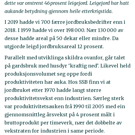
dette var omtrent 46 prosent leigejord. Leigejord har hatt
aukande betydning gjennom heile etterkrigstida
.
I 2019 hadde vi 700 færre jordbruksbedrifter enn i
2018. I 1959 hadde vi over 198 000. Nær 130 000 av
desse hadde areal på 50 dekar eller mindre. Da
utgjorde leigd jordbruksareal 12 prosent.
Parallelt med utviklinga skildra ovanfor, går talet
på gardsbruk med husdyr ‘kraftig ned’. Likevel held
produksjonsvolumet seg oppe fordi
produktiviteten har auka. Hos SSB finn vi at
jordbruket etter 1970 hadde langt større
produktivitetsvekst enn industrien. Særleg sterk
var produktivitetsauken frå 1990 til 2005 med ein
gjennomsnittleg årsvekst på 4 prosent målt i
bruttoprodukt per timeverk, nær det dobbelte av
vekstraten for industrien i same periode.