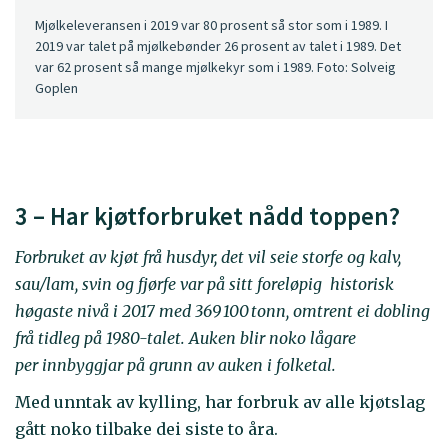
Mjølkeleveransen i 2019 var 80 prosent så stor som i 1989. I
2019 var talet på mjølkebønder 26 prosent av talet i 1989. Det
var 62 prosent så mange mjølkekyr som i 1989. Foto: Solveig
Goplen
3 – Har kjøtforbruket nådd toppen?
Forbruket av kjøt frå husdyr, det vil seie storfe og kalv,
sau/lam, svin og fjørfe var på sitt foreløpig historisk
høgaste nivå i 2017 med 369 100 tonn, omtrent ei dobling
frå tidleg på 1980-talet. Auken blir noko lågare
per innbyggjar på grunn av auken i folketal.
Med unntak av kylling, har forbruk av alle kjøtslag
gått noko tilbake dei siste to åra.