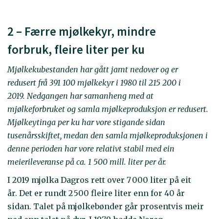
2 – Færre mjølkekyr, mindre
forbruk, fleire liter per ku
Mjølkekubestanden har gått jamt nedover og er
redusert frå 391 100 mjølkekyr i 1980 til 215 200 i
2019. Nedgangen har samanheng med at
mjølkeforbruket og samla mjølkeproduksjon er redusert.
Mjølkeytinga per ku har vore stigande sidan
tusenårsskiftet, medan den samla mjølkeproduksjonen i
denne perioden har vore relativt stabil med ein
meierileveranse på ca. 1 500 mill. liter per år.
I 2019 mjølka Dagros rett over 7 000 liter på eit
år. Det er rundt 2 500 fleire liter enn for 40 år
sidan. Talet på mjølkebønder går prosentvis meir