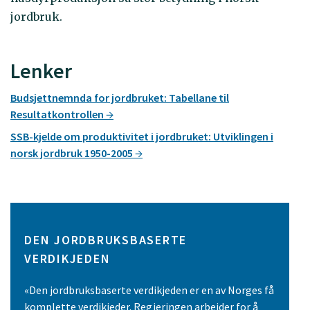
jordbruk.
Lenker
Budsjettnemnda for jordbruket: Tabellane til
Resultatkontrollen
SSB-kjelde om produktivitet i jordbruket: Utviklingen i
norsk jordbruk 1950-2005
DEN JORDBRUKSBASERTE
VERDIKJEDEN
«Den jordbruksbaserte verdikjeden er en av Norges få
komplette verdikjeder. Regjeringen arbeider for å