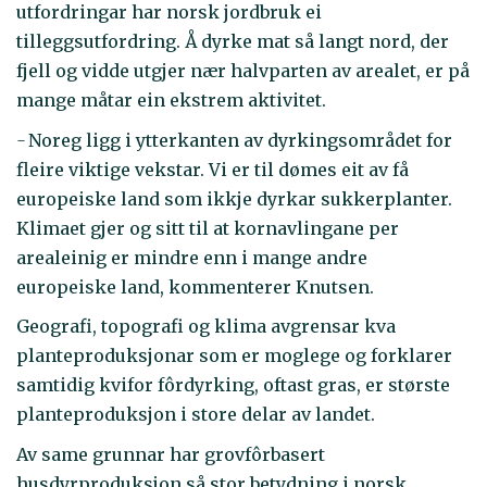
utfordringar har norsk jordbruk ei
tilleggsutfordring. Å dyrke mat så langt nord, der
fjell og vidde utgjer nær halvparten av arealet, er på
mange måtar ein ekstrem aktivitet.
-
Noreg ligg i ytterkanten av dyrkingsområdet for
fleire viktige vekstar. Vi er til dømes eit av få
europeiske land som ikkje dyrkar sukkerplanter.
Klimaet gjer og sitt til at kornavlingane per
arealeinig er mindre enn i mange andre
europeiske land, kommenterer Knutsen.
Geografi, topografi og klima avgrensar kva
planteproduksjonar som er moglege og forklarer
samtidig kvifor fôrdyrking, oftast gras, er største
planteproduksjon i store delar av landet.
Av same grunnar har grovfôrbasert
husdyrproduksjon så stor betydning i norsk