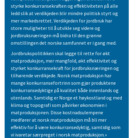
styrke konkurransekraften og effektiviteten på alle
ledd slik at verdikjeden blir mindre politisk styrt og
mer markedsrettet. Verdikjeden for jordbruk har
store muligheter til å utvikle seg videre og
jordbruksnæringen må bidra til den grønne
omstillingen det norske samfunnet er i gang med.
Jordbrukspolitikken skal legge til rette for økt
matproduksjon, mer mangfold, økt effektivitet og
styrket konkurransekraft for jordbruksnæringen og
tilhørende verdikjede. Norsk matproduksjon har
mange konkurransefortrinn som gjør produktene
konkurransedyktige på kvalitet både innenlands og
utenlands. Samtidig er Norge et høykostland og med
klima og topografi som påvirker økonomien i
matproduksjonen. Disse kostnadsulempene
medfører at norsk matproduksjon må bli mer
effektiv for å være konkurransedyktig, samtidig som
vi ivaretar særpreget i norsk matproduksjon.»