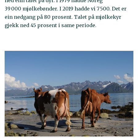
ned enn talet på dyr. I 1979 hadde Noreg
39 000 mjølkebønder. I 2019 hadde vi 7 500. Det er
ein nedgang på 80 prosent. Talet på mjølkekyr
gjekk ned 45 prosent i same periode.