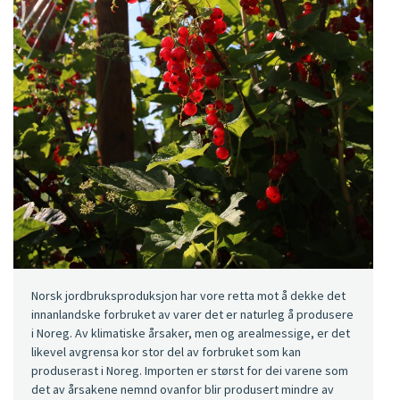
Norsk jordbruksproduksjon har vore retta mot å dekke det
innanlandske forbruket av varer det er naturleg å produsere
i Noreg. Av klimatiske årsaker, men og arealmessige, er det
likevel avgrensa kor stor del av forbruket som kan
produserast i Noreg. Importen er størst for dei varene som
det av årsakene nemnd ovanfor blir produsert mindre av