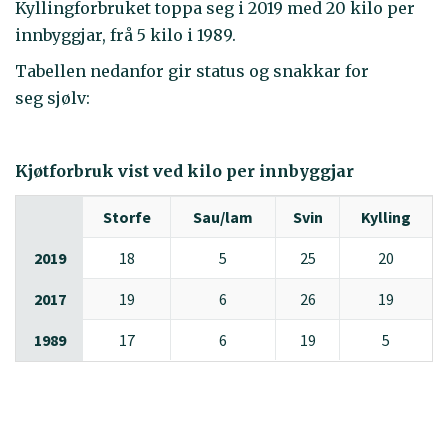
Kyllingforbruket toppa seg i 2019 med 20 kilo per
innbyggjar, frå 5 kilo i 1989.
Tabellen nedanfor gir status og snakkar for
seg sjølv:
Kjøtforbruk vist ved kilo per innbyggjar
Storfe
Sau/lam
Svin
Kylling
2019
18
5
25
20
2017
19
6
26
19
1989
17
6
19
5