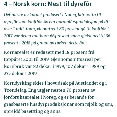
4 – Norsk korn: Mest til dyrefôr
Det meste av kornet produsert i Noreg, blir nytta til
dyrefôr som kraftfôr. Av ein normalårsproduksjon på litt
over 1 mill. tonn, vil omtrent 80 prosent gå til kraftfôr. I
2017 var delen matkorn 66 prosent, men gjekk ned til 36
prosent i 2018 på grunn av tørken dette året.
Kornarealet er redusert med 18 pro­sent frå
toppåret 2001 til 2019. Gjennomsnittsareal per
kornbruk var 82 dekar i 1979, 107 dekar i 1989 og
275 dekar i 2019.
Korndyrking skjer i hovudsak på Austlandet og i
Trøndelag. Eng utgjer nesten 70 prosent av
jordbruksarealet i Noreg, og er berande for
grasbaserte husdyrproduksjonar som mjølk og sau,
spreidd busettting og anna.