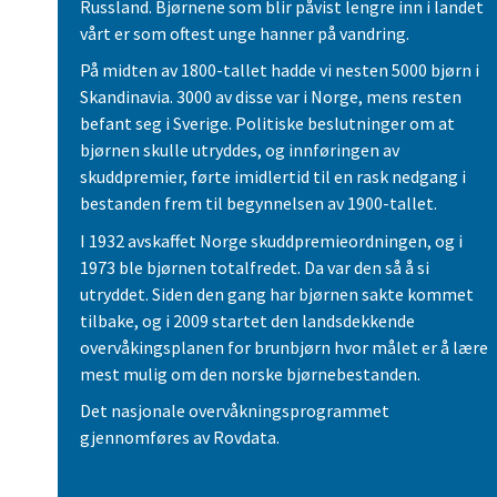
Russland. Bjørnene som blir påvist lengre inn i landet
vårt er som oftest unge hanner på vandring.
På midten av 1800-tallet hadde vi nesten 5000 bjørn i
Skandinavia. 3000 av disse var i Norge, mens resten
befant seg i Sverige. Politiske beslutninger om at
bjørnen skulle utryddes, og innføringen av
skuddpremier, førte imidlertid til en rask nedgang i
bestanden frem til begynnelsen av 1900-tallet.
I 1932 avskaffet Norge skuddpremieordningen, og i
1973 ble bjørnen totalfredet. Da var den så å si
utryddet. Siden den gang har bjørnen sakte kommet
tilbake, og i 2009 startet den landsdekkende
overvåkingsplanen for brunbjørn hvor målet er å lære
mest mulig om den norske bjørnebestanden.
Det nasjonale overvåkningsprogrammet
gjennomføres av Rovdata.