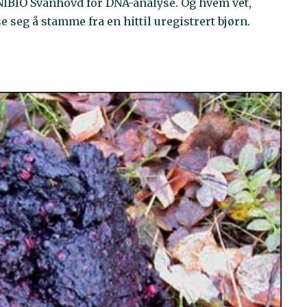
d NIBIO Svanhovd for DNA-analyse. Og hvem vet,
 seg å stamme fra en hittil uregistrert bjørn.