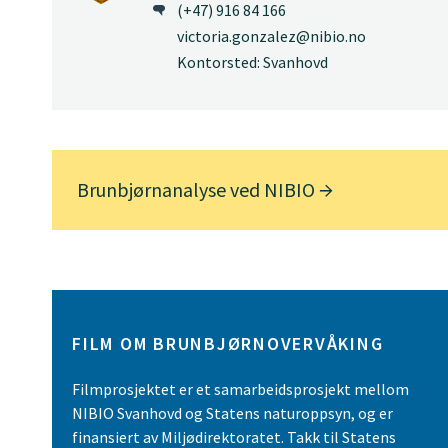
(+47) 916 84 166
victoria.gonzalez@nibio.no
Kontorsted: Svanhovd
Brunbjørnanalyse ved NIBIO
FILM OM BRUNBJØRNOVERVÅKING
Filmprosjektet er et samarbeidsprosjekt mellom
NIBIO Svanhovd og Statens naturoppsyn, og er
finansiert av Miljødirektoratet. Takk til Statens