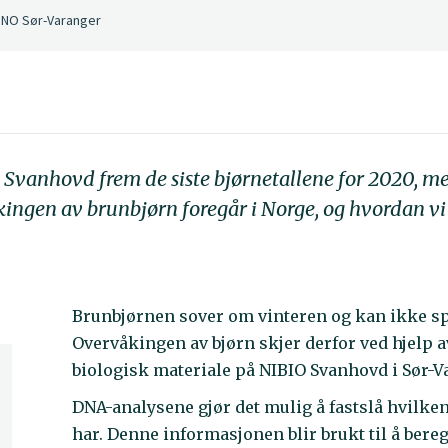
 SNO Sør-Varanger
O Svanhovd frem de siste bjørnetallene for 2020, me
ngen av brunbjørn foregår i Norge, og hvordan vi a
Brunbjørnen sover om vinteren og kan ikke sp
Overvåkingen av bjørn skjer derfor ved hjelp
biologisk materiale på NIBIO Svanhovd i Sør
DNA-analysene gjør det mulig å fastslå hvilke
har. Denne informasjonen blir brukt til å ber