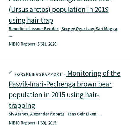
(Ursus arctos) population in 2019
using hair trap
Benedicte Lissner Beddari, Sergey Ogurtsov, Sari Magga,
...
NIBIO Rapport, 6(61), 2020
Monitoring of the
FORSKNINGSRAPPORT –
Pasvik-Inari-Pechenga brown bear
population in 2015 using hair-
trapping
Siv Aarnes, Alexander Kopatz, Hans Geir Eiken, ...
NIBIO Rapport, 1(69), 2015