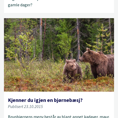
gamle dager?
Kjenner du igjen en bjørnebæsj?
Publisert 23.10.2015
Brunbjørnens meny består av blant annet kadaver, maur,