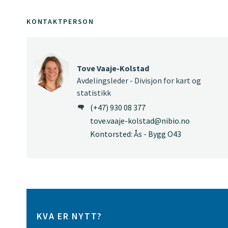
KONTAKTPERSON
Tove Vaaje-Kolstad
Avdelingsleder - Divisjon for kart og
statistikk
(+47) 930 08 377
tove.vaaje-kolstad@nibio.no
Kontorsted: Ås - Bygg O43
KVA ER NYTT?