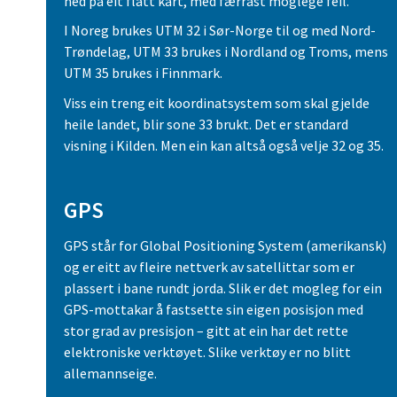
ned på eit flatt kart, med færrast moglege feil.
I Noreg brukes UTM 32 i Sør-Norge til og med Nord-
Trøndelag, UTM 33 brukes i Nordland og Troms, mens
UTM 35 brukes i Finnmark.
Viss ein treng eit koordinatsystem som skal gjelde
heile landet, blir sone 33 brukt. Det er standard
visning i Kilden. Men ein kan altså også velje 32 og 35.
GPS
GPS står for Global Positioning System (amerikansk)
og er eitt av fleire nettverk av satellittar som er
plassert i bane rundt jorda. Slik er det mogleg for ein
GPS-mottakar å fastsette sin eigen posisjon med
stor grad av presisjon – gitt at ein har det rette
elektroniske verktøyet. Slike verktøy er no blitt
allemannseige.