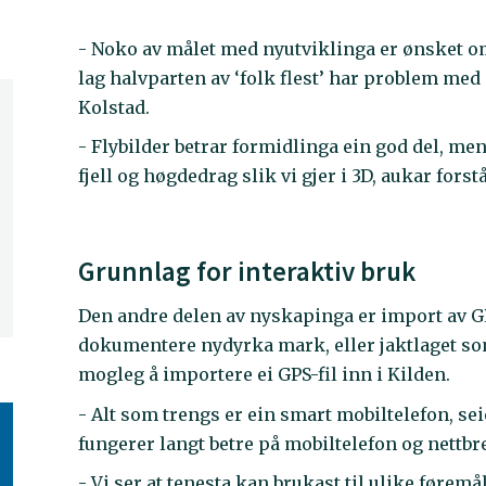
- Noko av målet med nyutviklinga er ønsket om å
lag halvparten av ‘folk flest’ har problem med 
Kolstad.
- Flybilder betrar formidlinga ein god del, mens
fjell og høgdedrag slik vi gjer i 3D, aukar fors
Grunnlag for interaktiv bruk
Den andre delen av nyskapinga er import av G
dokumentere nydyrka mark, eller jaktlaget som 
mogleg å importere ei GPS-fil inn i Kilden.
- Alt som trengs er ein smart mobiltelefon, se
fungerer langt betre på mobiltelefon og nettbret
- Vi ser at tenesta kan brukast til ulike førem