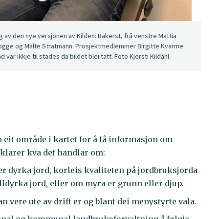
 av den nye versjonen av Kilden: Bakerst, frå venstre Mattia
na Sogge og Malte Stratmann. Prosjektmedlemmer Birgitte Kvarme
ar ikkje til stades da bildet blei tatt. Foto Kjersti Kildahl.
n eit område i kartet for å få informasjon om
rklarer kva det handlar om:
er dyrka jord, korleis kvaliteten på jordbruksjorda
lldyrka jord, eller om myra er grunn eller djup.
vere ute av drift er og blant dei menystyrte vala.