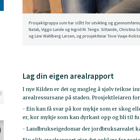
Prosjektgruppa som har stått for utvikling og gjennomføring
Natali, Viggo Lunde og Ingrid M. Tenge. Sittande, Christi
og Line Wahlberg Larsen, og prosjektleiar Tove Vaaje-Kolstad v
Lag din eigen arealrapport
I nye Kilden er det og mogleg å sjølv teikne in
arealressursane på staden. Prosjektleiaren fo
- Ein kan få svar på kor mykje som er skog ell
er, kor mykje som kan dyrkast opp og bli til fu
- Landbrukseigedomar der jordbruksarealet kan 