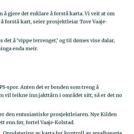
 gjere det enklare å forstå karta. Vi veit at om
å forstå kart, seier prosjektleiar Tove Vaaje-
 det å ‘vippe terrenget,’ og til dømes vise dalar,
tåinga enda meir.
PS-spor. Anten det er bonden som treng å
vil teikne inn jakttårn i området sitt, så er det no
ier den entusiastiske prosjektleiaren. Nye Kilden
t enn før, fortel Vaaje-Kolstad.
ål. Oppdatering av karta for kontroll av arealbaserte