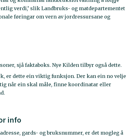
gional og kommunal landbruksforvaltning å følgje
sentlig verdi,’ slik Landbruks- og matdepartementet
jonale føringar om vern av jordressursane og
soner, sjå faktaboks. Nye Kilden tilbyr også dette.
, er dette ein viktig funksjon. Der kan ein no velje
ig når ein skal måle, finne koordinatar eller
d.
or info
, adresse, gards- og bruksnummer, er det mogleg å