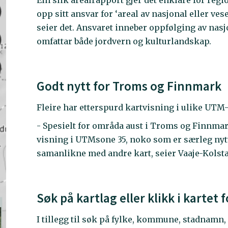
Ein slik arealrapport gjer det enklare for re
opp sitt ansvar for ‘areal av nasjonal eller ve
seier det. Ansvaret inneber oppfølging av nas
omfattar både jordvern og kulturlandskap.
Godt nytt for Troms og Finnmark
Fleire har etterspurd kartvisning i ulike UTM-
- Spesielt for områda aust i Troms og Finnmark
visning i UTMsone 35, noko som er særleg nytt
samanlikne med andre kart, seier Vaaje-Kolsta
Søk på kartlag eller klikk i kartet f
I tillegg til søk på fylke, kommune, stadnamn