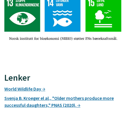
Lenker
World Wildlife Day
Svenja B. Kroeger el al., "Older mothers produce more
successful daughters," PNAS (2020).