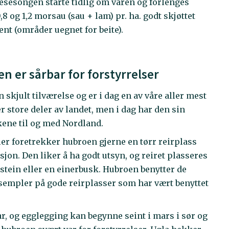
tesesongen starte tidlig om våren og forlenges
8 og 1,2 morsau (sau + lam) pr. ha. godt skjøttet
ent (områder uegnet for beite).
en er sårbar for forstyrrelser
n skjult tilværelse og er i dag en av våre aller mest
er store deler av landet, men i dag har den sin
kene til og med Nordland.
r foretrekker hubroen gjerne en tørr reirplass
jon. Den liker å ha godt utsyn, og reiret plasseres
 stein eller en einerbusk. Hubroen benytter de
sempler på gode reirplasser som har vært benyttet
r, og egglegging kan begynne seint i mars i sør og