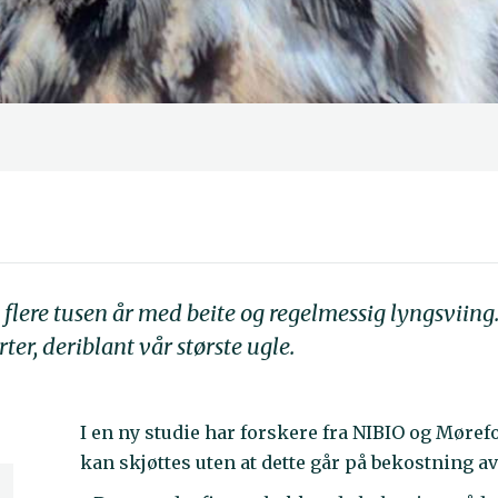
flere tusen år med beite og regelmessig lyngsviing.
ter, deriblant vår største ugle.
I en ny studie har forskere fra NIBIO og Mør
kan skjøttes uten at dette går på bekostning av