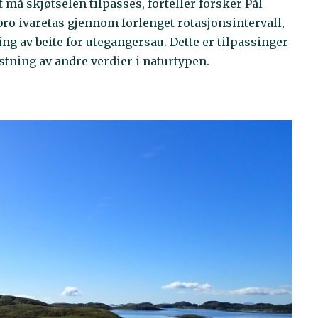
må skjøtselen tilpasses, forteller forsker Pål
bro ivaretas gjennom forlenget rotasjonsintervall,
ing av beite for utegangersau. Dette er tilpassinger
tning av andre verdier i naturtypen.