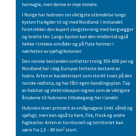
hornugle, men denne er mye mindre.
I Norge har hubroen sin viktigste utbredelse langs
kysten fra Agder til og med Nordland. I innlandet
foretrekker den kupert skogsterreng med bergvegger
og bratte lier. Langs kysten kan den imidlertid også
hekke i treløse områder og på flate holmer i
nærheten av sjøfuglkolonier.
Den norske bestanden omfatter trolig 350-600 par og
Nordland har i dag Europas tetteste bestand av
hubro. Arten er karakterisert som sterkt truet på den
norske rødlista, og har fått egen handlingsplan. Tap
av habitat og elektrokusjon regnes som de viktigste
årsakene til hubroens tilbakegang her i landet.
Hubroen lever primært av smågnagere (inkl. vånd) og
sjøfugl, men kan også ta hare, fisk, frosk og andre
fuglearter. Arten er territoriell og territoriet kan
2
være fra 1,5 – 80 km
stort.