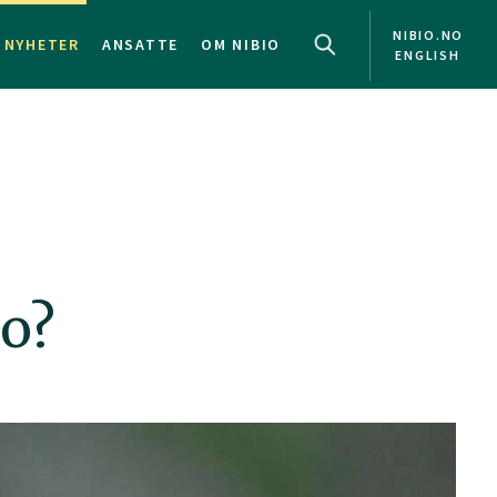
NIBIO.NO
NYHETER
ANSATTE
OM NIBIO
ENGLISH
ro?