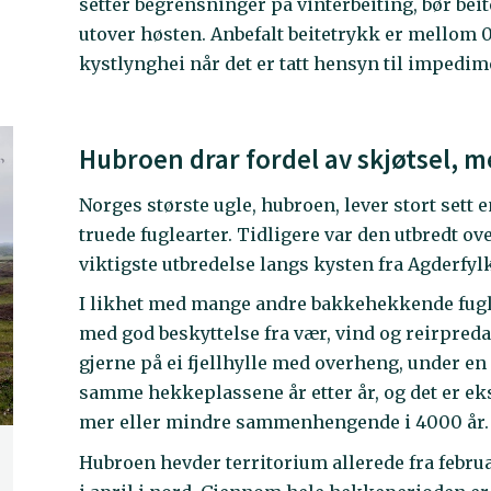
setter begrensninger på vinterbeiting, bør bei
utover høsten. Anbefalt beitetrykk er mellom 0,
kystlynghei når det er tatt hensyn til impedim
Hubroen drar fordel av skjøtsel, m
Norges største ugle, hubroen, lever stort sett e
truede fuglearter. Tidligere var den utbredt ov
viktigste utbredelse langs kysten fra Agderfyl
I likhet med mange andre bakkehekkende fugle
med god beskyttelse fra vær, vind og reirpredas
gjerne på ei fjellhylle med overheng, under en
samme hekkeplassene år etter år, og det er ek
mer eller mindre sammenhengende i 4000 år.
Hubroen hevder territorium allerede fra februa