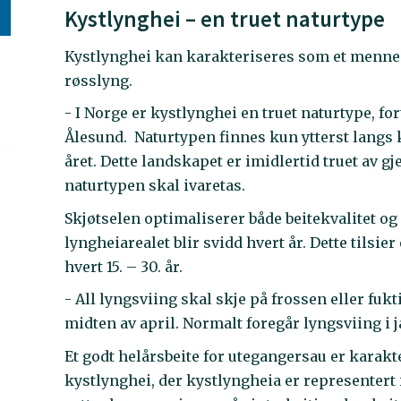
Kystlynghei – en truet naturtype
Kystlynghei kan karakteriseres som et menne
røsslyng.
- I Norge er kystlynghei en truet naturtype, fo
Ålesund. Naturtypen finnes kun ytterst langs k
året. Dette landskapet er imidlertid truet av g
naturtypen skal ivaretas.
Skjøtselen optimaliserer både beitekvalitet og 
lyngheiarealet blir svidd hvert år. Dette tilsi
hvert 15. – 30. år.
- All lyngsviing skal skje på frossen eller fuk
midten av april. Normalt foregår lyngsviing i ja
Et godt helårsbeite for utegangersau er kara
kystlynghei, der kystlyngheia er representert 