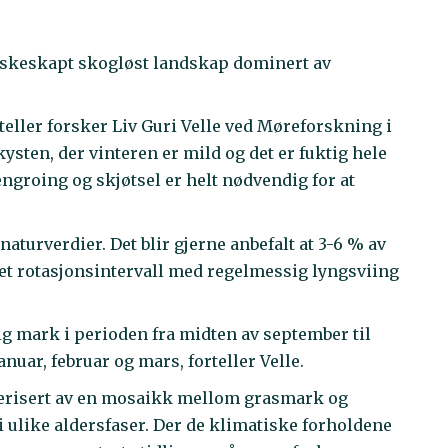
skeskapt skogløst landskap dominert av
rteller forsker Liv Guri Velle ved Møreforskning i
ysten, der vinteren er mild og det er fuktig hele
jengroing og skjøtsel er helt nødvendig for at
naturverdier. Det blir gjerne anbefalt at 3-6 % av
er et rotasjonsintervall med regelmessig lyngsviing
tig mark i perioden fra midten av september til
nuar, februar og mars, forteller Velle.
kterisert av en mosaikk mellom grasmark og
i ulike aldersfaser. Der de klimatiske forholdene