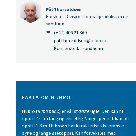
Pål Thorvaldsen
Forsker - Divisjon for matproduksjon og
samfunn
(+47) 406 21 869
pal.thorvaldsen@nibio.no
Kontorsted: Trondheim
FAKTA OM HUBRO
Hubro (
Bubo bubo
) er vår største ugle. Den kan bli
opptil 75 cm lang og veie 4 kg. Vingespennet kan bli
opptil 1,8 m. Hubroen har karakteristiske oransje
øyne og lange øretopper. Kan forveksles med