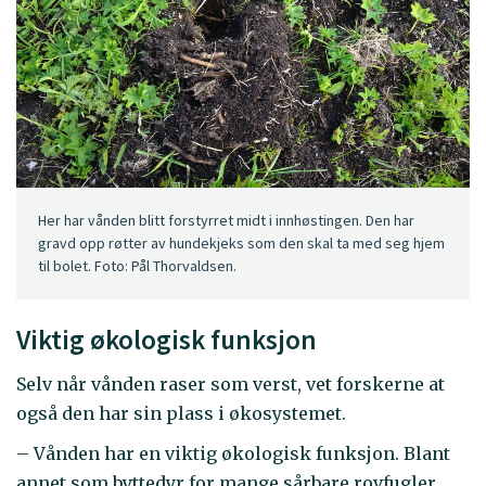
Her har vånden blitt forstyrret midt i innhøstingen. Den har
gravd opp røtter av hundekjeks som den skal ta med seg hjem
til bolet. Foto: Pål Thorvaldsen.
Viktig økologisk funksjon
Selv når vånden raser som verst, vet forskerne at
også den har sin plass i økosystemet.
– Vånden har en viktig økologisk funksjon. Blant
annet som byttedyr for mange sårbare rovfugler,