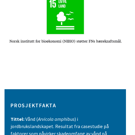
PROSJEKTFAKTA
Tittel:
Vånd (
Arvicola amphibus
) i
jordbrukslandskapet. Resultat fra casestudie på
faktorer som påvirker skadeomfang av vånd på