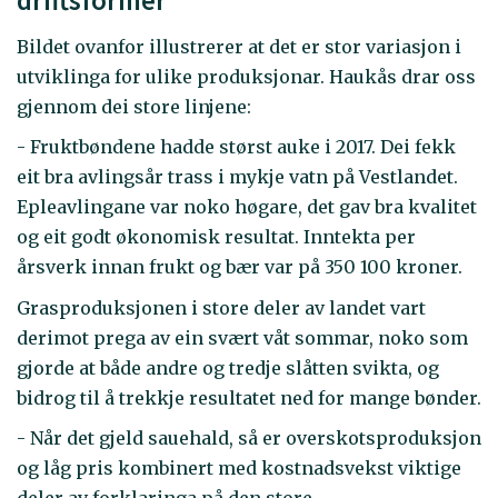
driftsformer
Bildet ovanfor illustrerer at det er stor variasjon i
utviklinga for ulike produksjonar. Haukås drar oss
gjennom dei store linjene:
- Fruktbøndene hadde størst auke i 2017. Dei fekk
eit bra avlingsår trass i mykje vatn på Vestlandet.
Epleavlingane var noko høgare, det gav bra kvalitet
og eit godt økonomisk resultat. Inntekta per
årsverk innan frukt og bær var på 350 100 kroner.
Grasproduksjonen i store deler av landet vart
derimot prega av ein svært våt sommar, noko som
gjorde at både andre og tredje slåtten svikta, og
bidrog til å trekkje resultatet ned for mange bønder.
- Når det gjeld sauehald, så er overskotsproduksjon
og låg pris kombinert med kostnadsvekst viktige