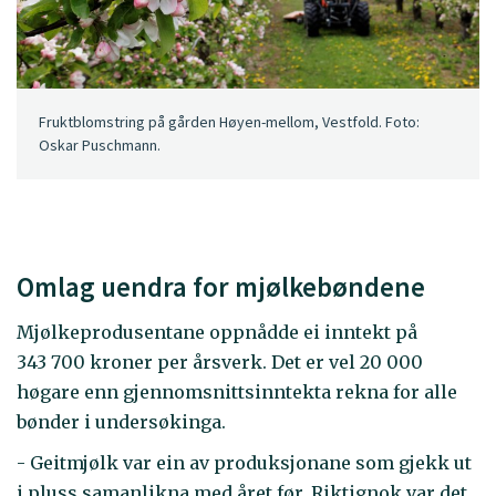
Fruktblomstring på gården Høyen-mellom, Vestfold. Foto:
Oskar Puschmann.
Omlag uendra for mjølkebøndene
Mjølkeprodusentane oppnådde ei inntekt på
343 700 kroner per årsverk. Det er vel 20 000
høgare enn gjennomsnittsinntekta rekna for alle
bønder i undersøkinga.
- Geitmjølk var ein av produksjonane som gjekk ut
i pluss samanlikna med året før. Riktignok var det