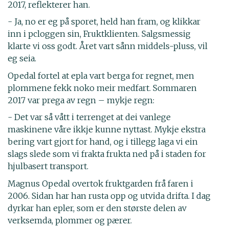
2017, reflekterer han.
- Ja, no er eg på sporet, held han fram, og klikkar
inn i pcloggen sin, Fruktklienten. Salgsmessig
klarte vi oss godt. Året vart sånn middels-pluss, vil
eg seia.
Opedal fortel at epla vart berga for regnet, men
plommene fekk noko meir medfart. Sommaren
2017 var prega av regn – mykje regn:
- Det var så vått i terrenget at dei vanlege
maskinene våre ikkje kunne nyttast. Mykje ekstra
bering vart gjort for hand, og i tillegg laga vi ein
slags slede som vi frakta frukta ned på i staden for
hjulbasert transport.
Magnus Opedal overtok fruktgarden frå faren i
2006. Sidan har han rusta opp og utvida drifta. I dag
dyrkar han epler, som er den største delen av
verksemda, plommer og pærer.