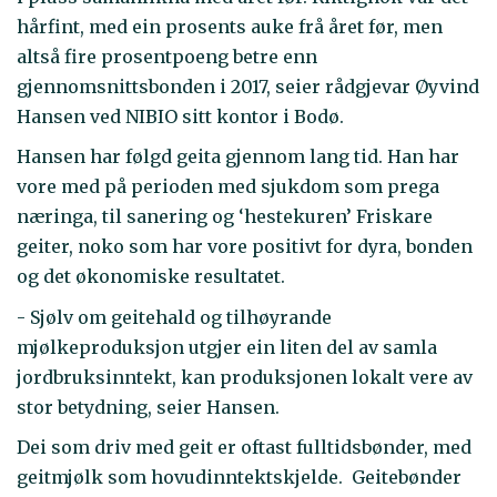
hårfint, med ein prosents auke frå året før, men
altså fire prosentpoeng betre enn
gjennomsnittsbonden i 2017, seier rådgjevar Øyvind
Hansen ved NIBIO sitt kontor i Bodø.
Hansen har følgd geita gjennom lang tid. Han har
vore med på perioden med sjukdom som prega
næringa, til sanering og ‘hestekuren’ Friskare
geiter, noko som har vore positivt for dyra, bonden
og det økonomiske resultatet.
- Sjølv om geitehald og tilhøyrande
mjølkeproduksjon utgjer ein liten del av samla
jordbruksinntekt, kan produksjonen lokalt vere av
stor betydning, seier Hansen.
Dei som driv med geit er oftast fulltidsbønder, med
geitmjølk som hovudinntektskjelde. Geitebønder