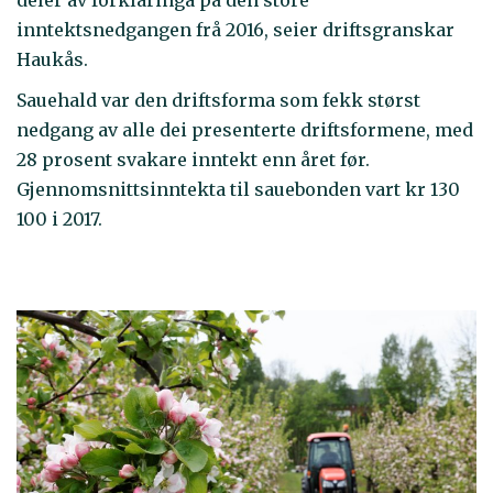
deler av forklaringa på den store
inntektsnedgangen frå 2016, seier driftsgranskar
Haukås.
Sauehald var den driftsforma som fekk størst
nedgang av alle dei presenterte driftsformene, med
28 prosent svakare inntekt enn året før.
Gjennomsnittsinntekta til sauebonden vart kr 130
100 i 2017.