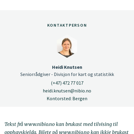
KONTAKTPERSON
Heidi Knutsen
Seniorrådgiver - Divisjon for kart og statistikk
(+47) 472 77 017
heidi.knutsen@nibio.no
Kontorsted: Bergen
Tekst frå www.nibio.no kan brukast med tilvising til
opphavskjelda. Bilete på www.nibio.no kan ikkje brukast