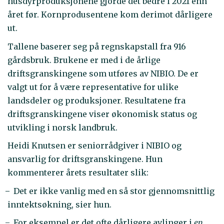
husdyrproduksjonene gjorde det bedre i 2021 enn
året før. Kornprodusentene kom derimot dårligere
ut.
Tallene baserer seg på regnskapstall fra 916
gårdsbruk. Brukene er med i de årlige
driftsgranskingene som utføres av NIBIO. De er
valgt ut for å være representative for ulike
landsdeler og produksjoner. Resultatene fra
driftsgranskingene viser økonomisk status og
utvikling i norsk landbruk.
Heidi Knutsen er seniorrådgiver i NIBIO og
ansvarlig for driftsgranskingene. Hun
kommenterer årets resultater slik:
̶̶ Det er ikke vanlig med en så stor gjennomsnittlig
inntektsøkning, sier hun.
̶ For eksempel er det ofte dårligere avlinger i
en