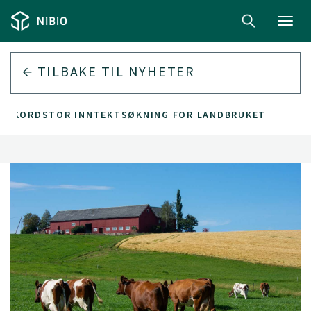
Toggl
navig
TILBAKE TIL
NYHETER
REKORDSTOR INNTEKTSØKNING FOR LANDBRUKET