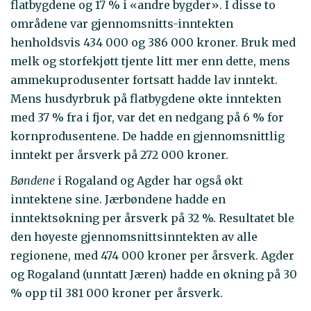
flatbygdene og 17 % i «andre bygder». I disse to
områdene var gjennomsnitts-inntekten
henholdsvis 434 000 og 386 000 kroner. Bruk med
melk og storfekjøtt tjente litt mer enn dette, mens
ammekuprodusenter fortsatt hadde lav inntekt.
Mens husdyrbruk på flatbygdene økte inntekten
med 37 % fra i fjor, var det en nedgang på 6 % for
kornprodusentene. De hadde en gjennomsnittlig
inntekt per årsverk på 272 000 kroner.
Bøndene
i Rogaland og Agder har også økt
inntektene sine. Jærbøndene hadde en
inntektsøkning per årsverk på 32 %. Resultatet ble
den høyeste gjennomsnittsinntekten av alle
regionene, med 474 000 kroner per årsverk. Agder
og Rogaland (unntatt Jæren) hadde en økning på 30
% opp til 381 000 kroner per årsverk.