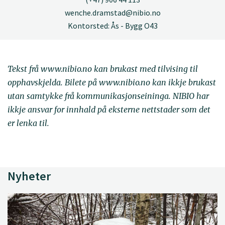
wenche.dramstad@nibio.no
Kontorsted: Ås - Bygg O43
Tekst frå www.nibio.no kan brukast med tilvising til
opphavskjelda. Bilete på www.nibio.no kan ikkje brukast
utan samtykke frå kommunikasjonseininga. NIBIO har
ikkje ansvar for innhald på eksterne nettstader som det
er lenka til.
Nyheter