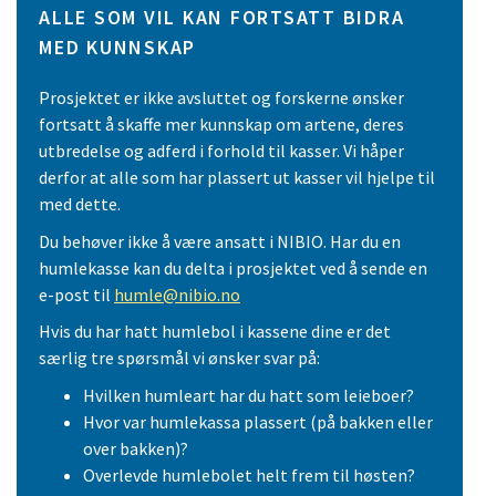
ALLE SOM VIL KAN FORTSATT BIDRA
MED KUNNSKAP
Prosjektet er ikke avsluttet og forskerne ønsker
fortsatt å skaffe mer kunnskap om artene, deres
utbredelse og adferd i forhold til kasser. Vi håper
derfor at alle som har plassert ut kasser vil hjelpe til
med dette.
Du behøver ikke å være ansatt i NIBIO. Har du en
humlekasse kan du delta i prosjektet ved å sende en
e-post til
humle@nibio.no
Hvis du har hatt humlebol i kassene dine er det
særlig tre spørsmål vi ønsker svar på:
Hvilken humleart har du hatt som leieboer?
Hvor var humlekassa plassert (på bakken eller
over bakken)?
Overlevde humlebolet helt frem til høsten?