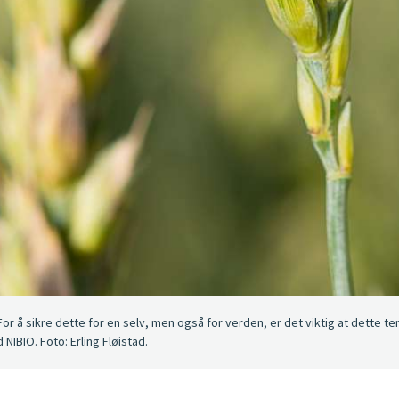
or å sikre dette for en selv, men også for verden, er det viktig at dette tem
NIBIO. Foto: Erling Fløistad.