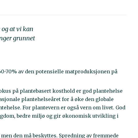
 og at vi kan
inger grunnet
e 60-70% av den potensielle matproduksjonen på
okus på plantebasert kosthold er god plantehelse
nasjonale plantehelseåret for å øke den globale
helse. For plantevern er også vern om livet. God
tigdom, bedre miljø og gir økonomisk utvikling i
se, men den må beskyttes. Spredning av fremmede