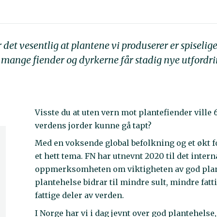
det vesentlig at plantene vi produserer er spiselige
 mange fiender og dyrkerne får stadig nye utfordr
Visste du at uten vern mot plantefiender vill
verdens jorder kunne gå tapt?
Med en voksende global befolkning og et økt f
et hett tema. FN har utnevnt 2020 til det inter
oppmerksomheten om viktigheten av god plante
plantehelse bidrar til mindre sult, mindre fat
fattige deler av verden.
I Norge har vi i dag jevnt over god plantehel