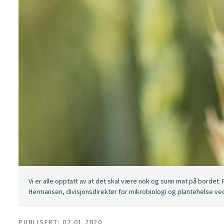
Vi er alle opptatt av at det skal være nok og sunn mat på bordet. F
Hermansen, divisjonsdirektør for mikrobiologi og plantehelse ved 
PUBLISERT: 02.01.2020