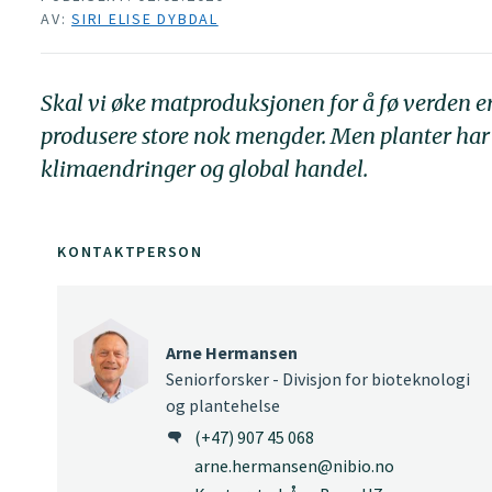
AV:
SIRI ELISE DYBDAL
Skal vi øke matproduksjonen for å fø verden er 
produsere store nok mengder. Men planter har
klimaendringer og global handel.
KONTAKTPERSON
Arne Hermansen
Seniorforsker - Divisjon for bioteknologi
og plantehelse
(+47) 907 45 068
arne.hermansen@nibio.no