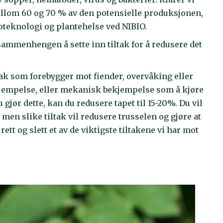
ellom 60 og 70 % av den potensielle produksjonen,
ioteknologi og plantehelse ved NIBIO.
ammenhengen å sette inn tiltak for å redusere det
tak som forebygger mot fiender, overvåking eller
ekjempelse, eller mekanisk bekjempelse som å kjøre
 gjør dette, kan du redusere tapet til 15-20%. Du vil
 men slike tiltak vil redusere trusselen og gjøre at
ett og slett et av de viktigste tiltakene vi har mot