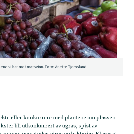
akene vi har mot matsvinn. Foto: Anette Tjomsland.
irekte eller konkurrere med plantene om plassen
kster bli utkonkurrert av ugras, spist av
 sopper, nematoder, virus og bakterier. Klarer vi