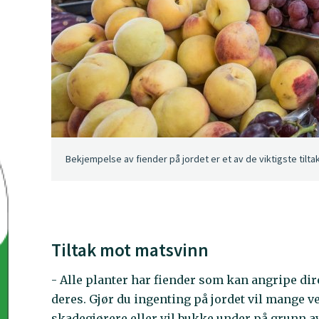
Bekjempelse av fiender på jordet er et av de viktigste tilt
Tiltak mot matsvinn
- Alle planter har fiender som kan angripe d
deres. Gjør du ingenting på jordet vil mange ve
skadegjørere eller vil bukke under på grunn av