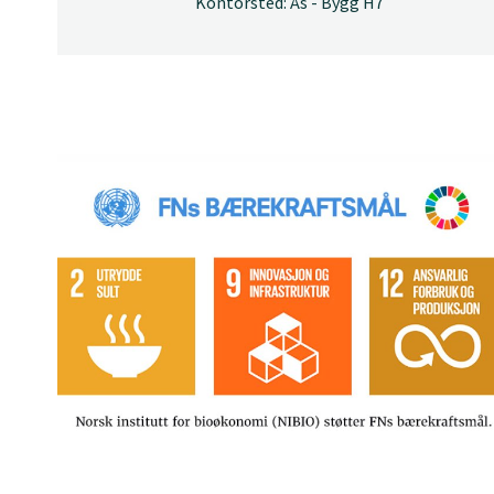
Kontorsted: Ås - Bygg H7