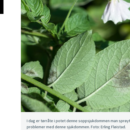
I dag er tørråte i potet denne soppsjukdommen man sprøyter
problemer med denne sjukdommen. Foto: Erling Fløistad.