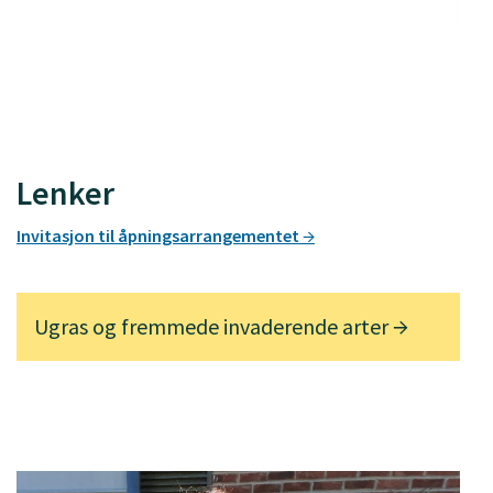
Lenker
Invitasjon til åpningsarrangementet
Ugras og fremmede invaderende arter