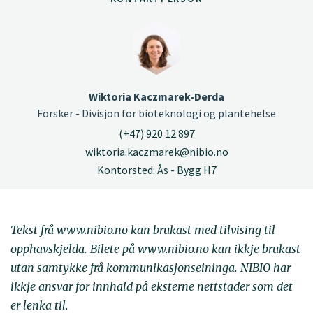
Wiktoria Kaczmarek-Derda
Forsker - Divisjon for bioteknologi og plantehelse
(+47) 920 12 897
wiktoria.kaczmarek@nibio.no
Kontorsted: Ås - Bygg H7
Tekst frå www.nibio.no kan brukast med tilvising til
opphavskjelda. Bilete på www.nibio.no kan ikkje brukast
utan samtykke frå kommunikasjonseininga. NIBIO har
ikkje ansvar for innhald på eksterne nettstader som det
er lenka til.