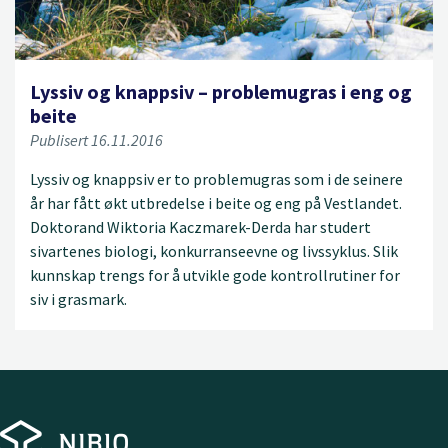
Lyssiv og knappsiv – problemugras i eng og
beite
Publisert 16.11.2016
Lyssiv og knappsiv er to problemugras som i de seinere
år har fått økt utbredelse i beite og eng på Vestlandet.
Doktorand Wiktoria Kaczmarek-Derda har studert
sivartenes biologi, konkurranseevne og livssyklus. Slik
kunnskap trengs for å utvikle gode kontrollrutiner for
siv i grasmark.