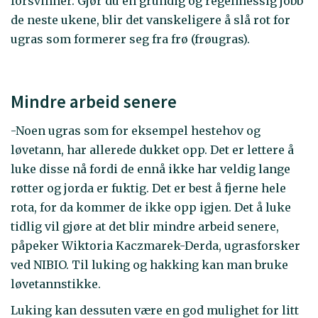
forsvinner. Gjør du en grundig og regelmessig jobb
de neste ukene, blir det vanskeligere å slå rot for
ugras som formerer seg fra frø (frøugras).
Mindre arbeid senere
-Noen ugras som for eksempel hestehov og
løvetann, har allerede dukket opp. Det er lettere å
luke disse nå fordi de ennå ikke har veldig lange
røtter og jorda er fuktig. Det er best å fjerne hele
rota, for da kommer de ikke opp igjen. Det å luke
tidlig vil gjøre at det blir mindre arbeid senere,
påpeker Wiktoria Kaczmarek-Derda, ugrasforsker
ved NIBIO. Til luking og hakking kan man bruke
løvetannstikke.
Luking kan dessuten være en god mulighet for litt