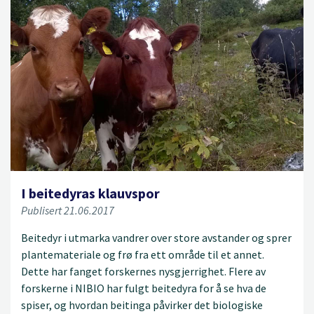
I beitedyras klauvspor
Publisert 21.06.2017
Beitedyr i utmarka vandrer over store avstander og sprer
plantemateriale og frø fra ett område til et annet.
Dette har fanget forskernes nysgjerrighet. Flere av
forskerne i NIBIO har fulgt beitedyra for å se hva de
spiser, og hvordan beitinga påvirker det biologiske