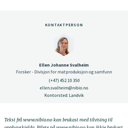
KONTAKTPERSON
Ellen Johanne Svalheim
Forsker - Divisjon for matproduksjon og samfunn
(+47) 452 10 350
ellen.svalheim@nibio.no
Kontorsted: Landvik
Tekst frå www.nibio.no kan brukast med tilvising til
opphavskjelda. Bilete på www.nibio.no kan ikkje brukast