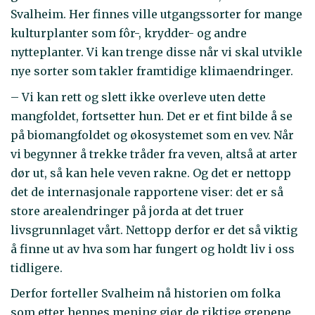
Svalheim. Her finnes ville utgangssorter for mange
kulturplanter som fôr-, krydder- og andre
nytteplanter. Vi kan trenge disse når vi skal utvikle
nye sorter som takler framtidige klimaendringer.
– Vi kan rett og slett ikke overleve uten dette
mangfoldet, fortsetter hun. Det er et fint bilde å se
på biomangfoldet og økosystemet som en vev. Når
vi begynner å trekke tråder fra veven, altså at arter
dør ut, så kan hele veven rakne. Og det er nettopp
det de internasjonale rapportene viser: det er så
store arealendringer på jorda at det truer
livsgrunnlaget vårt. Nettopp derfor er det så viktig
å finne ut av hva som har fungert og holdt liv i oss
tidligere.
Derfor forteller Svalheim nå historien om folka
som etter hennes mening gjør de riktige grepene