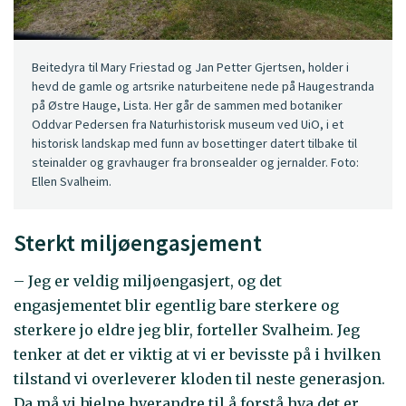
Beitedyra til Mary Friestad og Jan Petter Gjertsen, holder i
hevd de gamle og artsrike naturbeitene nede på Haugestranda
på Østre Hauge, Lista. Her går de sammen med botaniker
Oddvar Pedersen fra Naturhistorisk museum ved UiO, i et
historisk landskap med funn av bosettinger datert tilbake til
steinalder og gravhauger fra bronsealder og jernalder. Foto:
Ellen Svalheim.
Sterkt miljøengasjement
– Jeg er veldig miljøengasjert, og det
engasjementet blir egentlig bare sterkere og
sterkere jo eldre jeg blir, forteller Svalheim. Jeg
tenker at det er viktig at vi er bevisste på i hvilken
tilstand vi overleverer kloden til neste generasjon.
Da må vi hjelpe hverandre til å forstå hva det er