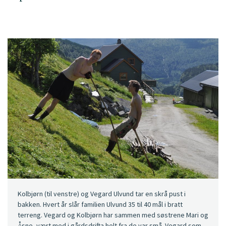
Kolbjørn (til venstre) og Vegard Ulvund tar en skrå pust i
bakken. Hvert år slår familien Ulvund 35 til 40 mål i bratt
terreng. Vegard og Kolbjørn har sammen med søstrene Mari og
Åsne, vært med i gårdsdrifta helt fra de var små. Vegard som