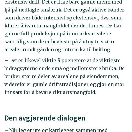
ekstensiv drift. Det er ikke bare gamle menn med
ljå på nedlagte småbruk. Det er også aktive bønder
som driver både intensivt
og
ekstensivt, dvs. som
klarer å ivareta mangfoldet der det finnes. De har
gjerne full produksjon på innmarksarealene
samtidig som de er bevisste på å utnytte større
arealer rundt gården og i utmarka til beiting.
– Det er likevel viktig å poengtere at de viktigste
bidragsyterne er de små og mellomstore bruka. De
bruker større deler av arealene på eiendommen,
viderefører gamle driftstradisjoner og gjør en stor
innsats for å bevare rikt artsmangfold.
Den avgjørende dialogen
– Når jeg er ute og kartlegger sammen med