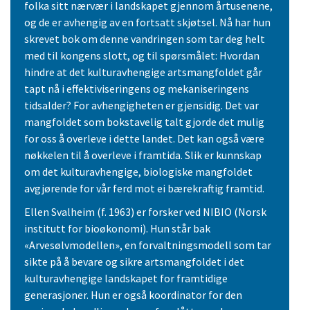
folka sitt nærvær i landskapet gjennom årtusenene,
og de er avhengig av en fortsatt skjøtsel. Nå har hun
skrevet bok om denne vandringen som tar deg helt
med til kongens slott, og til spørsmålet: Hvordan
hindre at det kulturavhengige artsmangfoldet går
tapt nå i effektiviseringens og mekaniseringens
tidsalder? For avhengigheten er gjensidig. Det var
mangfoldet som bokstavelig talt gjorde det mulig
for oss å overleve i dette landet. Det kan også være
nøkkelen til å overleve i framtida. Slik er kunnskap
om det kulturavhengige, biologiske mangfoldet
avgjørende for vår ferd mot ei bærekraftig framtid.
Ellen Svalheim (f. 1963) er forsker ved NIBIO (Norsk
institutt for bioøkonomi). Hun står bak
«Arvesølvmodellen», en forvaltningsmodell som tar
sikte på å bevare og sikre artsmangfoldet i det
kulturavhengige landskapet for framtidige
generasjoner. Hun er også koordinator for den