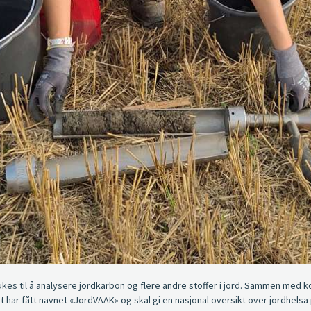
kes til å analysere jordkarbon og flere andre stoffer i jord. Sammen med ko
har fått navnet «JordVAAK» og skal gi en nasjonal oversikt over jordhelsa