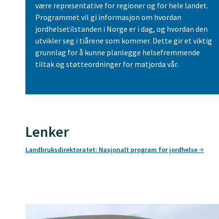
være representative for regioner og for hele landet.
Programmet vil gi informasjon om hvordan
jordhelsetilstanden i Norge er i dag, og hvordan den
utvikler seg i tiårene som kommer. Dette gir et viktig
grunnlag for å kunne planlegge helsefremmende
tiltak og støtteordninger for matjorda vår.
Lenker
Landbruksdirektoratet: Nasjonalt program for jordhelse