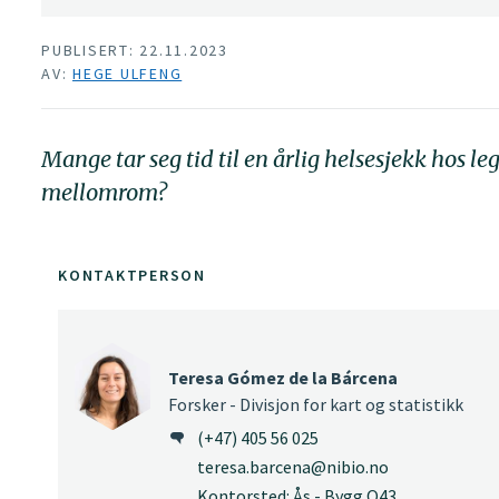
PUBLISERT: 22.11.2023
AV:
HEGE ULFENG
Mange tar seg tid til en årlig helsesjekk hos 
mellomrom?
KONTAKTPERSON
Teresa Gómez de la Bárcena
Forsker - Divisjon for kart og statistikk
(+47) 405 56 025
teresa.barcena@nibio.no
Kontorsted: Ås - Bygg O43