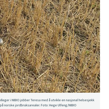
lleger i NIBIO jobber Teresa med å utvikle en nasjonal helsesjekk
 på norske jordbruksarealer. Foto: Hege Ulfeng/NIBIO