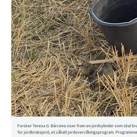
Forsker Teresa G. Bárcena viser fram en jordsylinder som skal bru
for jordbruksjord, et såkalt jordovervåkingsprogram. Programmet 