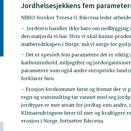
Jordhelsesjekkens fem parameter
NIBIO-forsker Teresa G. Bárcena leder arbei
– Jordvern handler ikke bare om nedbygging av
den matjorda vi har. Hvis vi skal kunne produ
matberedskapen i Norge, må vi sørge for god j
– Det er spesielt fem parametere det er viktig
karboninnhold, miljøgifter og jordorganismer. 
parametere som også andre europeiske land i
forklarer hun.
– Erosjon forekommer først og fremst der vi p
regn og snøsmelting tar vannet med seg jordpar
jordtyper er mer utsatt for jordtap enn andre, o
Klimaendringene fører til mer og kraftigere re
erosjon i Norge, fortsetter Bárcena.