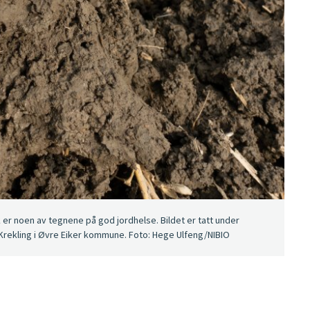
er noen av tegnene på god jordhelse. Bildet er tatt under
 Krekling i Øvre Eiker kommune. Foto: Hege Ulfeng/NIBIO