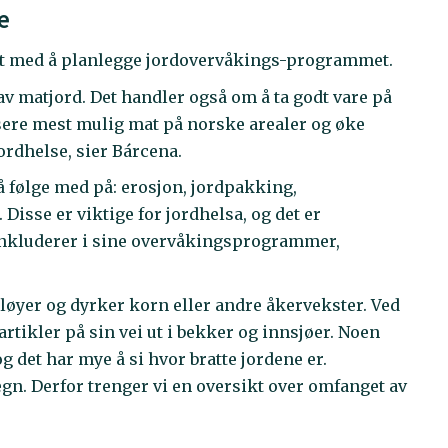
e
det med å planlegge jordovervåkings-programmet.
 matjord. Det handler også om å ta godt vare på
sere mest mulig mat på norske arealer og øke
ordhelse, sier Bárcena.
 å følge med på: erosjon, jordpakking,
Disse er viktige for jordhelsa, og det er
nkluderer i sine overvåkingsprogrammer,
løyer og dyrker korn eller andre åkervekster. Ved
tikler på sin vei ut i bekker og innsjøer. Noen
g det har mye å si hvor bratte jordene er.
gn. Derfor trenger vi en oversikt over omfanget av