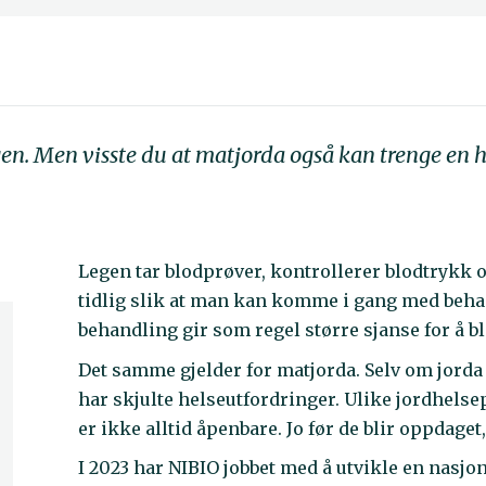
legen. Men visste du at matjorda også kan trenge en
Legen tar blodprøver, kontrollerer blodtrykk 
tidlig slik at man kan komme i gang med behan
behandling gir som regel større sjanse for å bli
Det samme gjelder for matjorda. Selv om jorda g
har skjulte helseutfordringer. Ulike jordhel
er ikke alltid åpenbare. Jo før de blir oppdaget,
I 2023 har NIBIO jobbet med å utvikle en nasjon