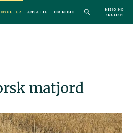
NIBIO.NO
NYHETER
ANSATTE
OM NIBIO
ENGLISH
orsk matjord