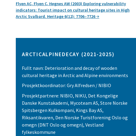
Flyen AC, Flyen C, Hegnes AW (2003) Exploring vulnerability
indicators: Tourist impact on cultural heritage sites in High
Arctic Svalbard. Heritage 6(12): 7706–7726
ARCTICALPINEDECAY (2021-2025)
Fullt navn: Deterioration and decay of wooden
cultural heritage in Arctic and Alpine environments
Prosjektkoordinator: Gry Alfredsen / NIBIO
Prosjektpartnere: NIBIO, NIKU, Det Kongelige
Danske Kunstakademi, Mycoteam AS, Store Norske
Spitsbergen Kulkompani, Kings Bay AS,
Riksantikvaren, Den Norske Turistforening Oslo og
omegn (DNT Oslo og omegn), Vestland
fylkeskommune