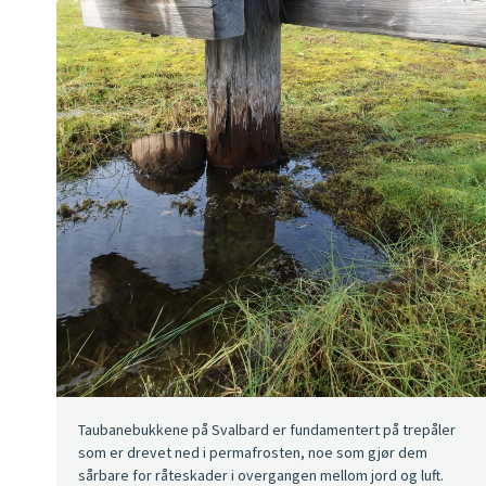
Taubanebukkene på Svalbard er fundamentert på trepåler
som er drevet ned i permafrosten, noe som gjør dem
sårbare for råteskader i overgangen mellom jord og luft.