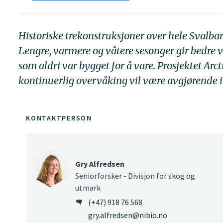
Historiske trekonstruksjoner over hele Svalbar
Lengre, varmere og våtere sesonger gir bedre ve
som aldri var bygget for å vare. Prosjektet Arct
kontinuerlig overvåking vil være avgjørende 
KONTAKTPERSON
Gry Alfredsen
Seniorforsker - Divisjon for skog og
utmark
(+47) 918 76 568
gry.alfredsen@nibio.no