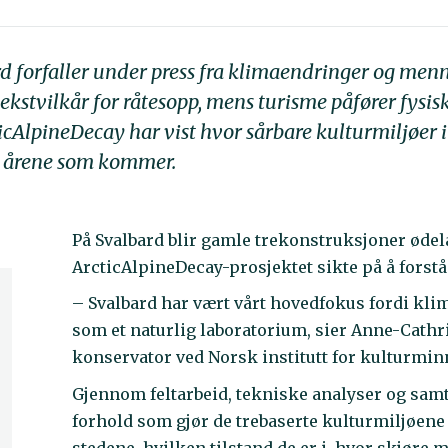
d forfaller under press fra klimaendringer og menne
kstvilkår for råtesopp, mens turisme påfører fysisk 
icAlpineDecay har vist hvor sårbare kulturmiljøer i 
i årene som kommer.
På Svalbard blir gamle trekonstruksjoner ødela
ArcticAlpineDecay-prosjektet sikte på å forstå
– Svalbard har vært vårt hovedfokus fordi kli
som et naturlig laboratorium, sier Anne-Cathri
konservator ved Norsk institutt for kulturmi
Gjennom feltarbeid, tekniske analyser og samta
forhold som gjør de trebaserte kulturmiljøene
stedene, hvilken tilstand de er i, hvor skjøre 