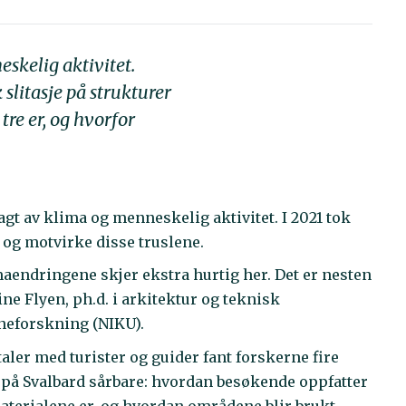
skelig aktivitet.
slitasje på strukturer
tre er, og hvorfor
gt av klima og menneskelig aktivitet. I 2021 tok
 og motvirke disse truslene.
maendringene skjer ekstra hurtig her. Det er nesten
ne Flyen, ph.d. i arkitektur og teknisk
nneforskning (NIKU).
ler med turister og guider fant forskerne fire
 på Svalbard sårbare: hvordan besøkende oppfatter
materialene er, og hvordan områdene blir brukt.