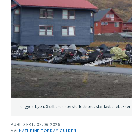
I Longyearbyen, Svalbards største tettsted, står taubanebukker te
PUBLISERT: 08.06.2026
AV:
KATHRINE TORDAY GULDEN