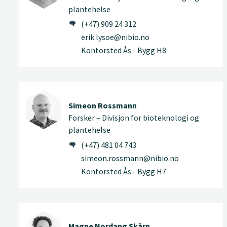
plantehelse
(+47) 909 24 312
erik.lysoe@nibio.no
Kontorsted Ås - Bygg H8
Simeon Rossmann
Forsker – Divisjon for bioteknologi og
plantehelse
(+47) 481 04 743
simeon.rossmann@nibio.no
Kontorsted Ås - Bygg H7
Magne Nordang Skårn