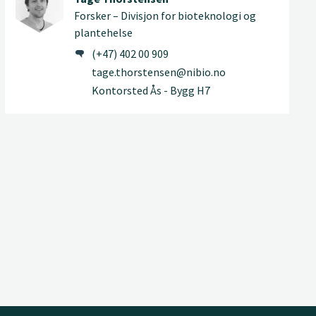
Forsker – Divisjon for bioteknologi og
plantehelse
(+47) 402 00 909
tage.thorstensen@nibio.no
Kontorsted Ås - Bygg H7