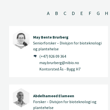
A
B
C
D
E
F
G
H
May Bente Brurberg
Seniorforsker – Divisjon for bioteknologi
og plantehelse
(+47) 926 09 364
may.brurberg@nibio.no
Kontorsted Ås - Bygg H7
Abdelhameed Elameen
Forsker – Divisjon for bioteknologi og
plantehelse