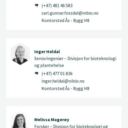
(+47) 481 46 583
carl.gunnar.fossdal@nibio.no
Kontorsted Ås - Bygg H8
Inger Heldal
Senioringeniør – Divisjon for bioteknologi
og plantehelse
(+47) 477 01 836
inger.heldal@nibio.no
Kontorsted Ås - Bygg H8
Melissa Magerøy
Forsker – Divisjon for bioteknologi og