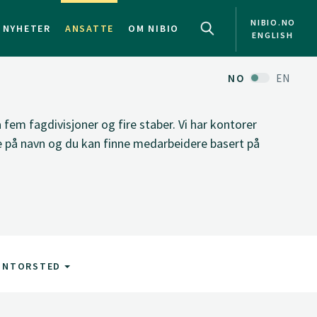
NIBIO.NO
NYHETER
ANSATTE
OM NIBIO
ENGLISH
NO
EN
fem fagdivisjoner og fire staber. Vi har kontorer
ke på navn og du kan finne medarbeidere basert på
ONTORSTED