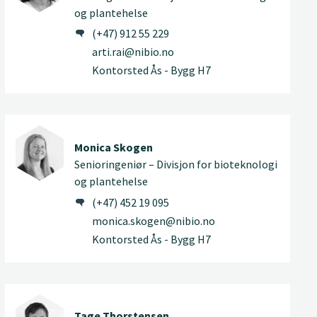
og plantehelse
(+47) 912 55 229
arti.rai@nibio.no
Kontorsted Ås - Bygg H7
Monica Skogen
Senioringeniør – Divisjon for bioteknologi
og plantehelse
(+47) 452 19 095
monica.skogen@nibio.no
Kontorsted Ås - Bygg H7
Tage Thorstensen