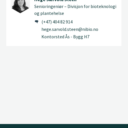
Senioringeniør – Divisjon for bioteknologi
og plantehelse
(+47) 404 82 914
hege.sarvold.steen@nibio.no
Kontorsted Ås - Bygg H7