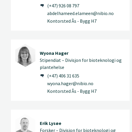
(+47) 926 08 797
abdelhameed.elameen@nibio.no
Kontorsted Ås - Bygg H7
Wyona Hager
Stipendiat – Divisjon for bioteknologi og
plantehelse
(+47) 406 31 635
wyona.hager@nibio.no
Kontorsted Ås - Bygg H7
Erik Lysøe
Forsker – Divisjon for bioteknologi og