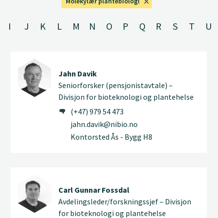
Molekylær plantebiologi
I
J
K
L
M
N
O
P
Q
R
S
T
U
Jahn Davik
Seniorforsker (pensjonistavtale) –
Divisjon for bioteknologi og plantehelse
(+47) 979 54 473
jahn.davik@nibio.no
Kontorsted Ås - Bygg H8
Carl Gunnar Fossdal
Avdelingsleder/forskningssjef – Divisjon
for bioteknologi og plantehelse