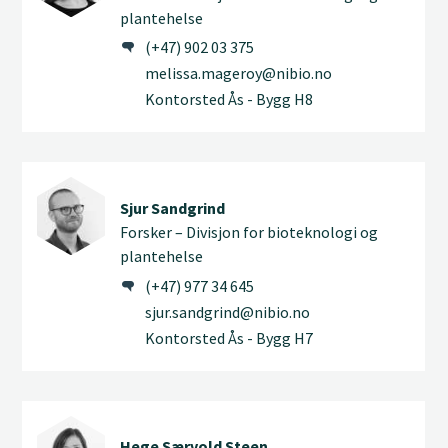
plantehelse
(+47) 902 03 375
melissa.mageroy@nibio.no
Kontorsted Ås - Bygg H8
Sjur Sandgrind
Forsker – Divisjon for bioteknologi og
plantehelse
(+47) 977 34 645
sjur.sandgrind@nibio.no
Kontorsted Ås - Bygg H7
Hege Særvold Steen