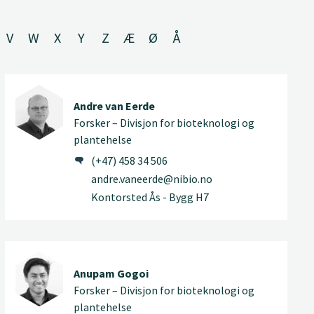
V
W
X
Y
Z
Æ
Ø
Å
Andre van Eerde
Forsker – Divisjon for bioteknologi og
plantehelse
(+47) 458 34 506
andre.vaneerde@nibio.no
Kontorsted Ås - Bygg H7
Anupam Gogoi
Forsker – Divisjon for bioteknologi og
plantehelse