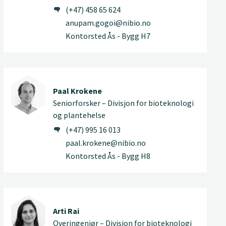
(+47) 458 65 624
anupam.gogoi@nibio.no
Kontorsted Ås - Bygg H7
Paal Krokene
Seniorforsker – Divisjon for bioteknologi
og plantehelse
(+47) 995 16 013
paal.krokene@nibio.no
Kontorsted Ås - Bygg H8
Arti Rai
Overingeniør – Divisjon for bioteknologi