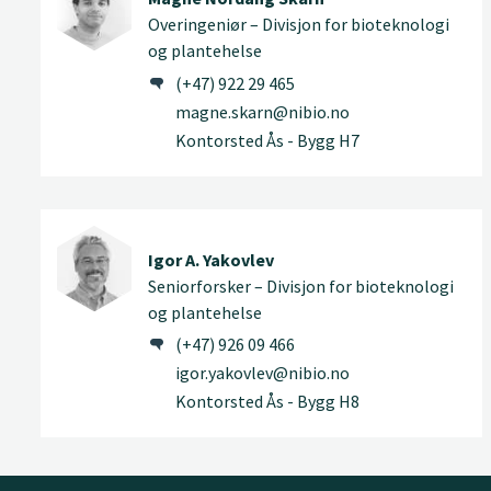
Overingeniør – Divisjon for bioteknologi
og plantehelse
(+47) 922 29 465
magne.skarn@nibio.no
Kontorsted Ås - Bygg H7
Igor A. Yakovlev
Seniorforsker – Divisjon for bioteknologi
og plantehelse
(+47) 926 09 466
igor.yakovlev@nibio.no
Kontorsted Ås - Bygg H8