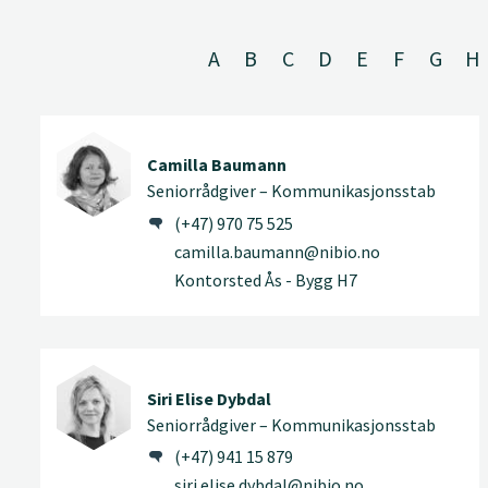
A
B
C
D
E
F
G
H
Camilla Baumann
Seniorrådgiver – Kommunikasjonsstab
(+47) 970 75 525
camilla.baumann@nibio.no
Kontorsted Ås - Bygg H7
Siri Elise Dybdal
Seniorrådgiver – Kommunikasjonsstab
(+47) 941 15 879
siri.elise.dybdal@nibio.no