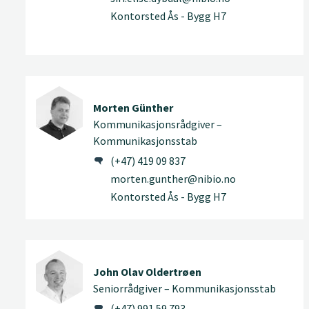
Kontorsted Ås - Bygg H7
Morten Günther
Kommunikasjonsrådgiver –
Kommunikasjonsstab
(+47) 419 09 837
morten.gunther@nibio.no
Kontorsted Ås - Bygg H7
John Olav Oldertrøen
Seniorrådgiver – Kommunikasjonsstab
(+47) 991 59 793