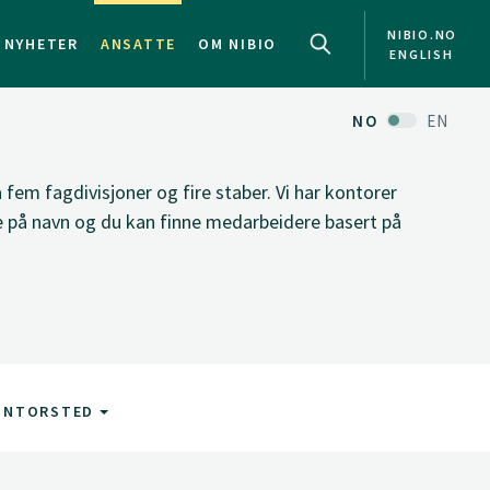
NIBIO.NO
NYHETER
ANSATTE
OM NIBIO
ENGLISH
NO
EN
fem fagdivisjoner og fire staber. Vi har kontorer
ke på navn og du kan finne medarbeidere basert på
ONTORSTED