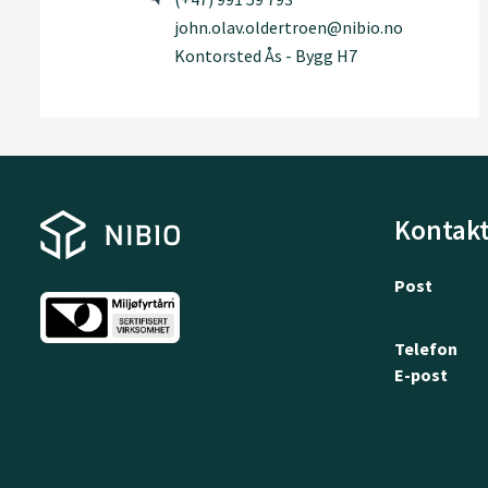
john.olav.oldertroen@nibio.no
Kontorsted Ås - Bygg H7
Kontakt
Post
Telefon
E-post