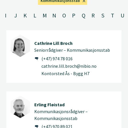
Kommunikasjonsstab
I
J
K
L
M
N
O
P
Q
R
S
T
U
Cathrine Lill Broch
Seniorrådgiver – Kommunikasjonsstab
(+47) 974 78 016
cathrine.lill.broch@nibio.no
Kontorsted Ås - Bygg H7
Erling Fløistad
Kommunikasjonsrådgiver –
Kommunikasjonsstab
(+47) 970 89 021