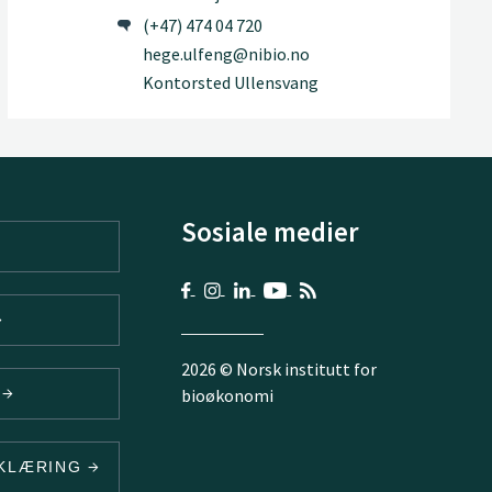
(+47) 474 04 720
hege.ulfeng@nibio.no
Kontorsted Ullensvang
Sosiale medier
2026 © Norsk institutt for
V
bioøkonomi
RKLÆRING