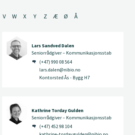
V
W
X
Y
Z
Æ
Ø
Å
Lars Sandved Dalen
Seniorrådgiver – Kommunikasjonsstab
(+47) 990 08 564
lars.dalen@nibio.no
Kontorsted Ås - Bygg H7
Kathrine Torday Gulden
Seniorrådgiver – Kommunikasjonsstab
(+47) 452 98 104
kathrine-torday.gulden@nibio.no