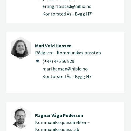
erling.floistad@nibio.no
Kontorsted Ås - Bygg H7
Mari Vold Hansen
Rådgiver – Kommunikasjonsstab
(+47) 476 56 829
mari.hansen@nibio.no
Kontorsted Ås - Bygg H7
Ragnar Våga Pedersen
Kommunikasjonsdirektør –
Kommunikasjonsstab