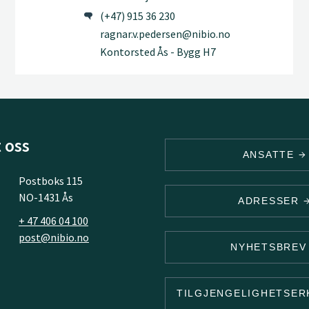
(+47) 915 36 230
ragnar.v.pedersen@nibio.no
Kontorsted Ås - Bygg H7
 oss
ANSATTE
Postboks 115
NO-1431 Ås
ADRESSER
+ 47 406 04 100
post@nibio.no
NYHETSBRE
TILGJENGELIGHETSE