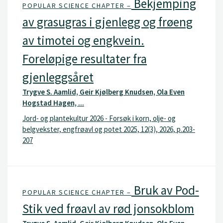
Bekjemping
POPULAR SCIENCE CHAPTER –
av grasugras i gjenlegg og frøeng
av timotei og engkvein.
Foreløpige resultater fra
gjenleggsåret
Trygve S. Aamlid, Geir Kjølberg Knudsen, Ola Even
Hogstad Hagen, ...
Jord- og plantekultur 2026 - Forsøk i korn, olje- og
belgvekster, engfrøavl og potet 2025, 12(3), 2026, p.203-
207
Bruk av Pod-
POPULAR SCIENCE CHAPTER –
Stik ved frøavl av rød jonsokblom