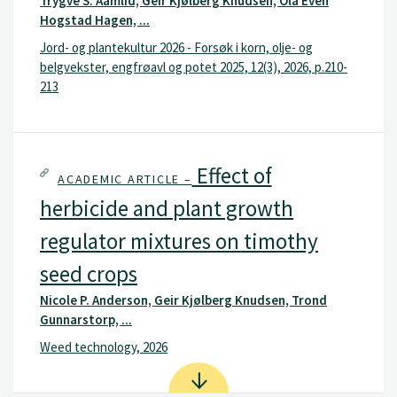
Trygve S. Aamlid, Geir Kjølberg Knudsen, Ola Even
Hogstad Hagen, ...
Jord- og plantekultur 2026 - Forsøk i korn, olje- og
belgvekster, engfrøavl og potet 2025, 12(3), 2026, p.210-
213
Effect of
ACADEMIC ARTICLE –
herbicide and plant growth
regulator mixtures on timothy
seed crops
Nicole P. Anderson, Geir Kjølberg Knudsen, Trond
Gunnarstorp, ...
Weed technology, 2026