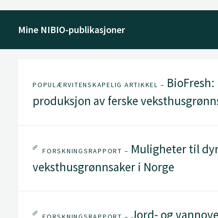
Mine NIBIO-publikasjoner
BioFresh:
POPULÆRVITENSKAPELIG ARTIKKEL –
produksjon av ferske veksthusgrønn
Muligheter til dy
FORSKNINGSRAPPORT –
veksthusgrønnsaker i Norge
Jord- og vannove
FORSKNINGSRAPPORT –