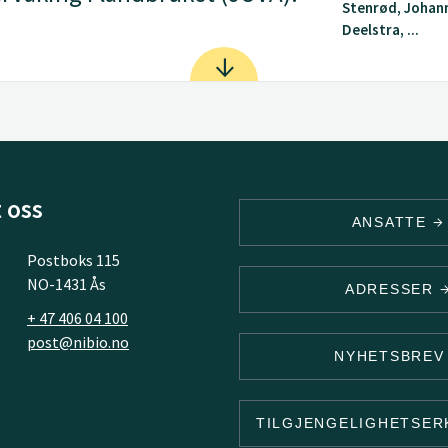
Stenrød, Johan
Deelstra, ...
 oss
ANSATTE
Postboks 115
NO-1431 Ås
ADRESSER
+ 47 406 04 100
post@nibio.no
NYHETSBRE
TILGJENGELIGHETSE