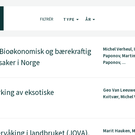
FILTRÉR
TYPE
ÅR
Michel Verheul, 
 Bioøkonomisk og bærekraftig
Paponov, Marti
saker i Norge
Paponov, ...
Geo Van Leeuwe
rking av eksotiske
Kvitvær, Michel
Marit Hauken, 
rvåking i landbruket (JOVA).