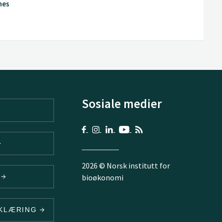
nes
Sosiale medier
2026 © Norsk institutt for
V
bioøkonomi
RKLÆRING