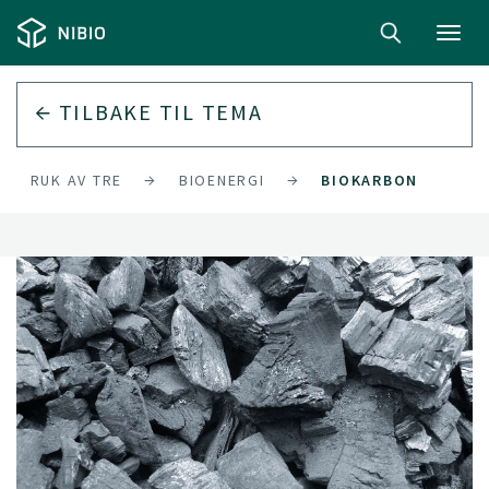
Toggl
navig
TILBAKE TIL
TEMA
BRUK AV TRE
BIOENERGI
BIOKARBON