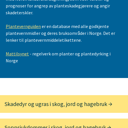
prognoser for angrep av planteskadegjørere og angir
skadeterskler.
Plantevernguiden
er en database med alle godkjente
plantevernmidler og deres bruksområder i Norge. Det er
lenker til plantevernmiddeletikettene.
Mattilsynet
- regelverk om planter og plantedyrking i
Norge
Skadedyr og ugras i skog, jord og hagebruk
Soppsjukdommer i skog, jord og hagebruk