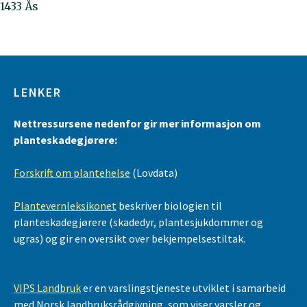
1433 Ås
LENKER
Nettressursene nedenfor gir mer informasjon om
planteskadegjørere:
Forskrift om plantehelse
(Lovdata)
Plantevernleksikonet
beskriver biologien til
planteskadegjørere (skadedyr, plantesjukdommer og
ugras) og gir en oversikt over bekjempelsestiltak.
VIPS Landbruk
er en varslingstjeneste utviklet i samarbeid
med Norsk landbruksrådgivning, som viser varsler og