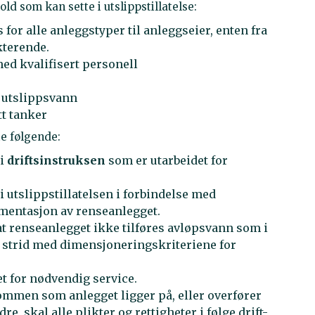
ld som kan sette i utslippstillatelse:
s for alle anleggstyper til anleggseier, enten fra
kterende.
med kvalifisert personell
v utslippsvann
tt tanker
e følgende:
 i
driftsinstruksen
som er utarbeidet for
 utslippstillatelsen i forbindelse med
mentasjon av renseanlegget.
 at renseanlegget ikke tilføres avløpsvann som i
 strid med dimensjoneringskriteriene for
et for nødvendig service.
mmen som anlegget ligger på, eller overfører
dre, skal alle plikter og rettigheter i følge drift-