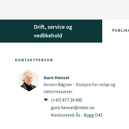
Drift, service og
PUBLIK
vedlikehold
KONTAKTPERSON
Guro Hensel
Seniorrådgiver - Divisjon for miljø og
naturressurser
(+47) 977 29 995
guro.hensel@nibio.no
Kontorsted: Ås - Bygg O43