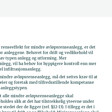
nde renseeffekt for mindre avløpsrenseanlegg, er det
av anleggene. Behovet for drift og vedlikehold vil
 av typen anlegg og utforming. Mer
legg, vil ha behov for hyppigere kontroll enn mer
l infiltrasjonsanlegg.
v mindre avløpsrenseanlegg, må det settes krav til at
eier og foretak med tilfredsstillende kompetanse
e anleggstypen.
 at alle mindre avløpsrenseanlegge skal
oldes slik at det har tilstrekkelig yteevne under
tedet der de ligger (ref. §12-13). I tillegg er det i