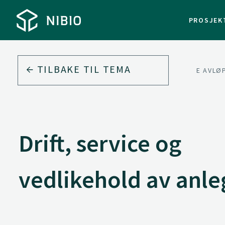
PROSJEK
TILBAKE TIL
TEMA
MILJØ
AVLOP.NO - MINDRE AVL
Drift, service og
vedlikehold av anle