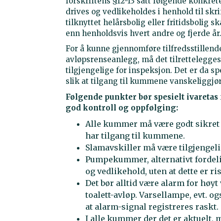
forskriftens §12-13 satt følgende konkret
drives og vedlikeholdes i henhold til skri
tilknyttet helårsbolig eller fritidsbolig 
enn henholdsvis hvert andre og fjerde år
For å kunne gjennomføre tilfredsstillend
avløpsrenseanlegg, må det tilrettelegges
tilgjengelige for inspeksjon. Det er da s
slik at tilgang til kummene vanskeliggjø
Følgende punkter bør spesielt ivareta
god kontroll og oppfølging:
Alle kummer må være godt sikret 
har tilgang til kummene.
Slamavskiller må være tilgjengeli
Pumpekummer, alternativt fordeli
og vedlikehold, uten at dette er ri
Det bør alltid være alarm for høy
toalett-avløp. Varsellampe, evt. o
at alarm-signal registreres raskt.
I alle kummer der det er aktuelt,