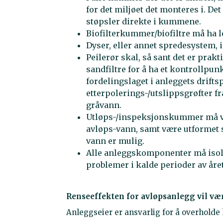
for det miljøet det monteres i. De
støpsler direkte i kummene.
Biofilterkummer/biofiltre må ha let
Dyser, eller annet spredesystem, i
Peilerør skal, så sant det er prakti
sandfiltre for å ha et kontrollpunk
fordelingslaget i anleggets drifts
etterpolerings-/utslippsgrøfter fr
gråvann.
Utløps-/inspeksjonskummer må vær
avløps-vann, samt være utformet s
vann er mulig.
Alle anleggskomponenter må isoler
problemer i kalde perioder av året
Renseeffekten for avløpsanlegg vil væ
Anleggseier er ansvarlig for å overholde k