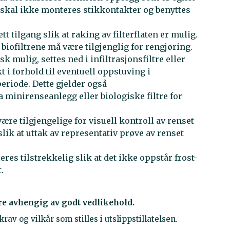
t skal ikke monteres stikkontakter og benyttes
t tilgang slik at raking av filterflaten er mulig.
 biofiltrene må være tilgjenglig for rengjøring.
sk mulig, settes ned i infiltrasjonsfiltre eller
t i forhold til eventuell oppstuving i
periode. Dette gjelder også
a minirenseanlegg eller biologiske filtre for
e tilgjengelige for visuell kontroll av renset
lik at uttak av representativ prøve av renset
es tilstrekkelig slik at det ikke oppstår frost-
.
re avhengig av godt vedlikehold.
rav og vilkår som stilles i utslippstillatelsen.