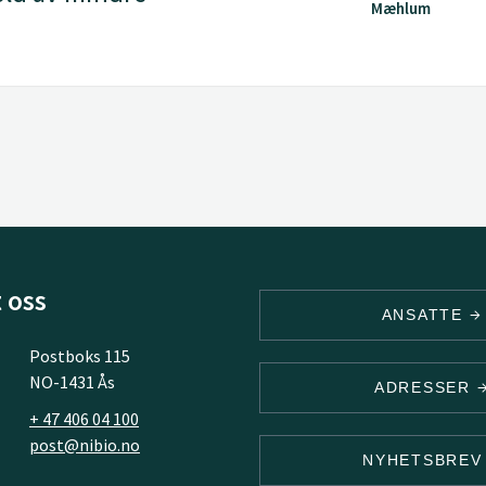
Mæhlum
 oss
ANSATTE
Postboks 115
NO-1431 Ås
ADRESSER
+ 47 406 04 100
post@nibio.no
NYHETSBRE