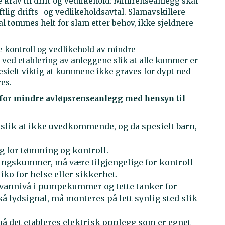
e krav til drift og vedlikehold: Minirenseanlegg skal
ftlig drifts- og vedlikeholdsavtal. Slamavskillere
skal tømmes helt for slam etter behov, ikke sjeldnere
.
e kontroll og vedlikehold av mindre
 ved etablering av anleggene slik at alle kummer er
pesielt viktig at kummene ikke graves for dypt ned
res.
s for mindre avløpsrenseanlegg med hensyn til
slik at ikke uvedkommende, og da spesielt barn,
g for tømming og kontroll.
ngskummer, må være tilgjengelige for kontroll
siko for helse eller sikkerhet.
t vannivå i pumpekummer og tette tanker for
gså lydsignal, må monteres på lett synlig sted slik
 må det etableres elektrisk opplegg som er egnet