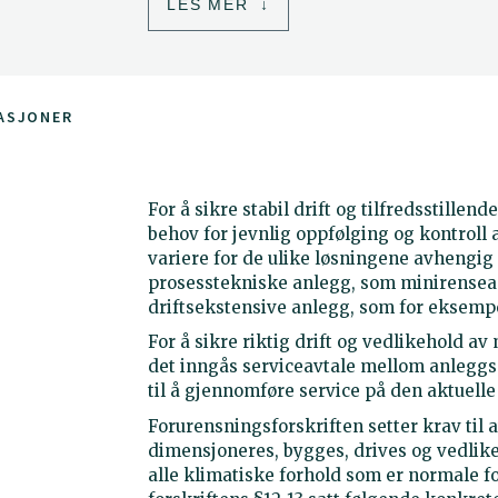
LES MER
ASJONER
For å sikre stabil drift og tilfredsstille
behov for jevnlig oppfølging og kontroll 
variere for de ulike løsningene avhengig
prosesstekniske anlegg, som minirensean
driftsekstensive anlegg, som for eksempe
For å sikre riktig drift og vedlikehold a
det inngås serviceavtale mellom anleggs
til å gjennomføre service på den aktuell
Forurensningsforskriften setter krav til
dimensjoneres, bygges, drives og vedlikeh
alle klimatiske forhold som er normale for s