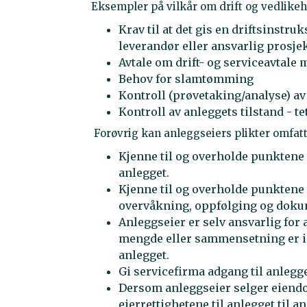
Eksempler på vilkår om drift og vedlikeho
Krav til at det gis en driftsinstruk
leverandør eller ansvarlig prosje
Avtale om drift- og serviceavtale 
Behov for slamtømming
Kontroll (prøvetaking/analyse) a
Kontroll av anleggets tilstand - te
Forøvrig kan anleggseiers plikter omfatt
Kjenne til og overholde punktene
anlegget.
Kjenne til og overholde punktene i
overvåkning, oppfølging og doku
Anleggseier er selv ansvarlig for
mengde eller sammensetning er i
anlegget.
Gi servicefirma adgang til anlegg
Dersom anleggseier selger eiendo
eierrettighetene til anlegget til an