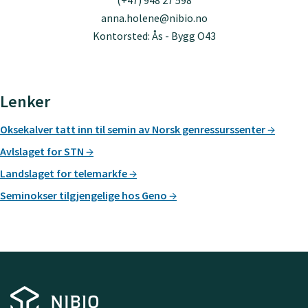
(+47) 948 27 598
anna.holene@nibio.no
Kontorsted: Ås - Bygg O43
Lenker
Oksekalver tatt inn til semin av Norsk genressurssenter
Avlslaget for STN
Landslaget for telemarkfe
Seminokser tilgjengelige hos Geno