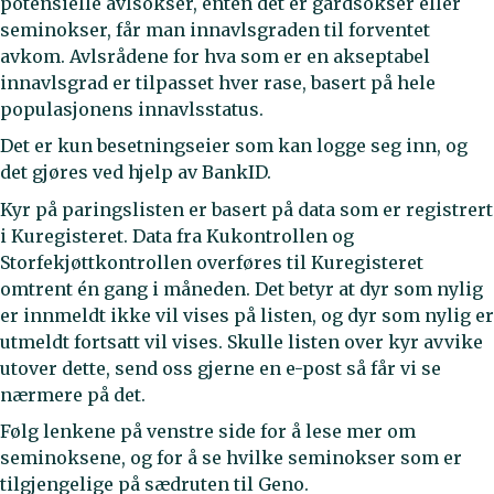
potensielle avlsokser, enten det er gardsokser eller
seminokser, får man innavlsgraden til forventet
avkom. Avlsrådene for hva som er en akseptabel
innavlsgrad er tilpasset hver rase, basert på hele
populasjonens innavlsstatus.
Det er kun besetningseier som kan logge seg inn, og
det gjøres ved hjelp av BankID.
Kyr på paringslisten er basert på data som er registrert
i Kuregisteret. Data fra Kukontrollen og
Storfekjøttkontrollen overføres til Kuregisteret
omtrent én gang i måneden. Det betyr at dyr som nylig
er innmeldt ikke vil vises på listen, og dyr som nylig er
utmeldt fortsatt vil vises. Skulle listen over kyr avvike
utover dette, send oss gjerne en e-post så får vi se
nærmere på det.
Følg lenkene på venstre side for å lese mer om
seminoksene, og for å se hvilke seminokser som er
tilgjengelige på sædruten til Geno.