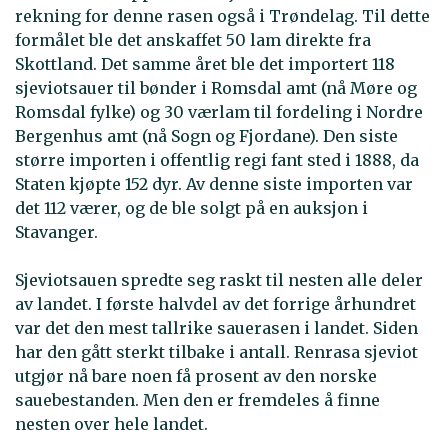
rekning for denne rasen også i Trøndelag. Til dette
formålet ble det anskaffet 50 lam direkte fra
Skottland. Det samme året ble det importert 118
sjeviotsauer til bønder i Romsdal amt (nå Møre og
Romsdal fylke) og 30 værlam til fordeling i Nordre
Bergenhus amt (nå Sogn og Fjordane). Den siste
større importen i offentlig regi fant sted i 1888, da
Staten kjøpte 152 dyr. Av denne siste importen var
det 112 værer, og de ble solgt på en auksjon i
Stavanger.
Sjeviotsauen spredte seg raskt til nesten alle deler
av landet. I første halvdel av det forrige århundret
var det den mest tallrike sauerasen i landet. Siden
har den gått sterkt tilbake i antall. Renrasa sjeviot
utgjør nå bare noen få prosent av den norske
sauebestanden. Men den er fremdeles å finne
nesten over hele landet.