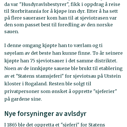
da var "Husdyravlsbestyrer", fikk i oppdrag å reise
til Storbritannia for å kjøpe inn dyr. Etter å ha sett
på flere saueraser kom han til at sjeviotrasen var
den som passet best til foredling av den norske
sauen.
I denne omgang kjøpte han to værlam og ti
søyelam av det beste han kunne finne. To år seinere
kjøpte han 75 sjeviotsauer i det samme distriktet.
Noen av de innkjøpte sauene ble brukt til etablering
av et "Statens stamsjeferi" for sjeviotsau på Utstein
kloster i Rogaland. Resten ble solgt til
privatpersoner som ønsket å opprette "sjeferier"
på gardene sine.
Nye forsyninger av avlsdyr
I 1865 ble det oppretta et "sjeferi" for Statens