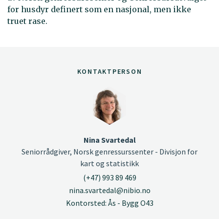
for husdyr definert som en nasjonal, men ikke
truet rase.
KONTAKTPERSON
Nina Svartedal
Seniorrådgiver, Norsk genressurssenter - Divisjon for
kart og statistikk
(+47) 993 89 469
nina.svartedal@nibio.no
Kontorsted: Ås - Bygg O43