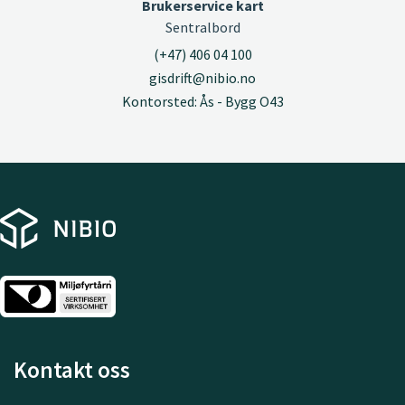
Brukerservice kart
Sentralbord
(+47) 406 04 100
gisdrift@nibio.no
Kontorsted: Ås - Bygg O43
Kontakt oss