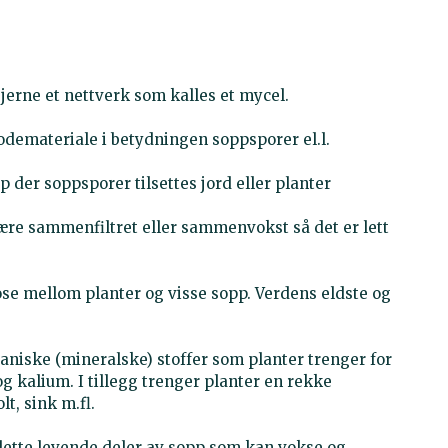
jerne et nettverk som kalles et mycel.
podemateriale i betydningen soppsporer el.l.
p der soppsporer tilsettes jord eller planter
ære sammenfiltret eller sammenvokst så det er lett
ose mellom planter og visse sopp. Verdens eldste og
niske (mineralske) stoffer som planter trenger for
og kalium. I tillegg trenger planter en rekke
t, sink m.fl.
tte levende deler av sopp som kan vokse og