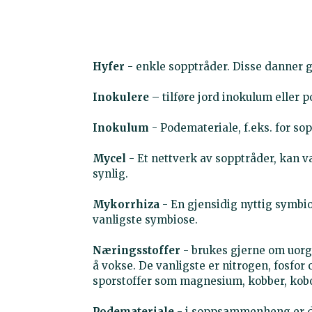
Hyfer
- enkle sopptråder. Disse danner g
Inokulere
– tilføre jord inokulum eller 
Inokulum
- Podemateriale, f.eks. for sop
Mycel
- Et nettverk av sopptråder, kan v
synlig.
Mykorrhiza
- En gjensidig nyttig symbi
vanligste symbiose.
Næringsstoffer
- brukes gjerne om uorga
å vokse. De vanligste er nitrogen, fosfor 
sporstoffer som magnesium, kobber, kobol
Podemateriale
- i soppsammenheng er de