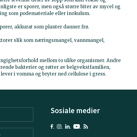
vanligste er sporer, men også større biter av mycel og
rkning som podemateriale eller inokulum.
porer, akkurat som planter danner frø.
aktorer slik som næringsmangel, vannmangel,
engighetsforhold mellom to ulike organismer. Andre
ende bakterier og røtter av belgvekstfamilien,
ever i vomma og bryter ned cellulose i gress.
Sosiale medier