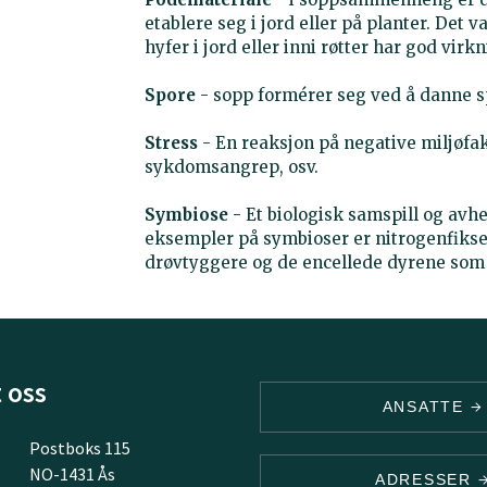
etablere seg i jord eller på planter. Det 
hyfer i jord eller inni røtter har god vi
Spore
- sopp formérer seg ved å danne s
Stress
- En reaksjon på negative miljøf
sykdomsangrep, osv.
Symbiose
- Et biologisk samspill og avh
eksempler på symbioser er nitrogenfikser
drøvtyggere og de encellede dyrene som l
 oss
ANSATTE
Postboks 115
NO-1431 Ås
ADRESSER