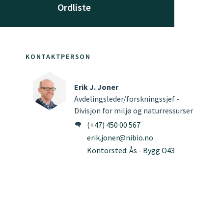
Ordliste
KONTAKTPERSON
Erik J. Joner
Avdelingsleder/forskningssjef -
Divisjon for miljø og naturressurser
(+47) 450 00 567
erik.joner@nibio.no
Kontorsted: Ås - Bygg O43