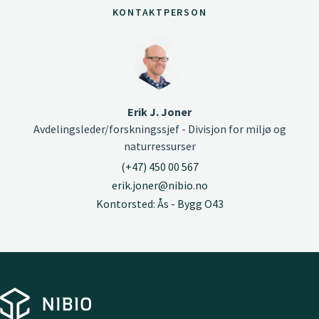
KONTAKTPERSON
Erik J. Joner
Avdelingsleder/forskningssjef - Divisjon for miljø og
naturressurser
(+47) 450 00 567
erik.joner@nibio.no
Kontorsted: Ås - Bygg O43