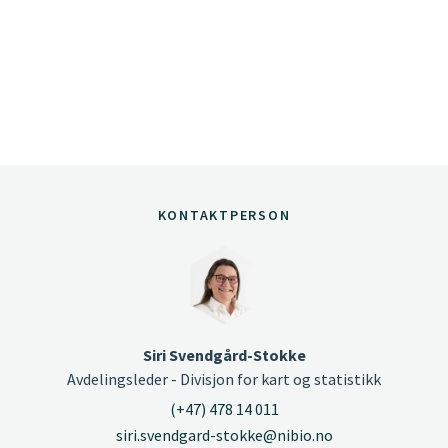
KONTAKTPERSON
Siri Svendgård-Stokke
Avdelingsleder - Divisjon for kart og statistikk
(+47) 478 14 011
siri.svendgard-stokke@nibio.no