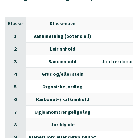
Klasse
Klassenavn
1
Vannmetning (potensiell)
2
Leirinnhold
3
Sandinnhold
Jorda er dominert
4
Grus og/eller stein
5
Organiske jordlag
6
Karbonat- / kalkinnhold
Jo
7
Ugjennomtrengelige lag
8
Jorddybde
9
Planert jord eller dyrka fylling