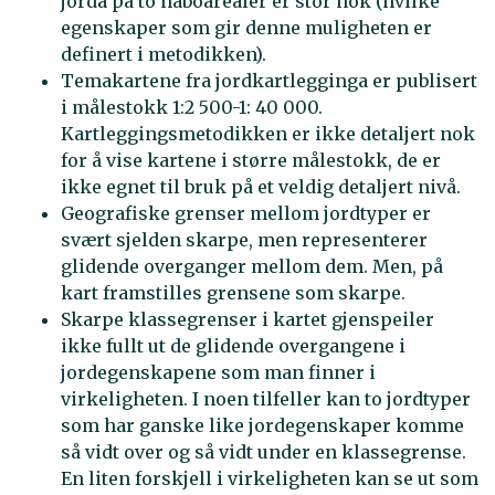
jorda på to naboarealer er stor nok (hvilke
egenskaper som gir denne muligheten er
definert i metodikken).
Temakartene fra jordkartlegginga er publisert
i målestokk 1:2 500-1: 40 000.
Kartleggingsmetodikken er ikke detaljert nok
for å vise kartene i større målestokk, de er
ikke egnet til bruk på et veldig detaljert nivå.
Geografiske grenser mellom jordtyper er
svært sjelden skarpe, men representerer
glidende overganger mellom dem. Men, på
kart framstilles grensene som skarpe.
Skarpe klassegrenser i kartet gjenspeiler
ikke fullt ut de glidende overgangene i
jordegenskapene som man finner i
virkeligheten. I noen tilfeller kan to jordtyper
som har ganske like jordegenskaper komme
så vidt over og så vidt under en klassegrense.
En liten forskjell i virkeligheten kan se ut som