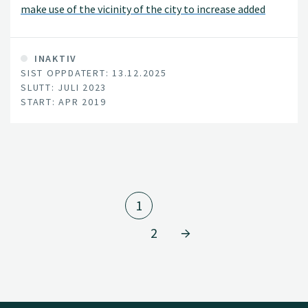
make use of the vicinity of the city to increase added
value from their production in an economically, socially
and environmentally sustainable way. The project shall
identify land resources that are not in optimal use, and
INAKTIV
SIST OPPDATERT: 13.12.2025
demonstrate business models that increase the use of
SLUTT: JULI 2023
local nutrients and of the nearby city's market and
START: APR 2019
purchasing power.
1
2