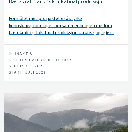
Bærekraft i arktisk lokalmatproduksjon
Formålet med prosjektet er å styrke
kunnskapsgrunnlaget om sammenhengen mellom
bærekraft og lokalmatproduksjon i arktisk, og gjøre
denne kunnskapen kjent blant lokalmatprodusenter i
landsdelen.
INAKTIV
SIST OPPDATERT: 08.07.2022
SLUTT: DES 2023
START: JULI 2022