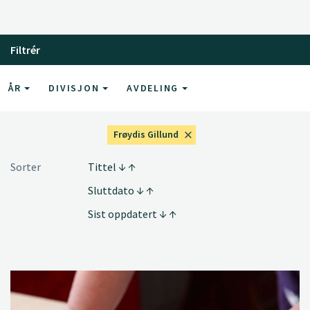
Filtrér
ÅR
DIVISJON
AVDELING
Frøydis Gillund
Sorter
Tittel
Sluttdato
Sist oppdatert