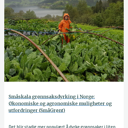
Småskala grønnsaksdyrking i Norge:
Økonomiske og agronomiske muligheter og
utfordringer (SmåGrønt)
Det blir stadig mer populært å dyrke grønnsaker i liten