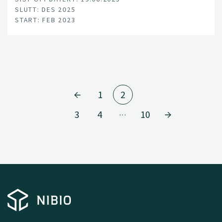
SLUTT: DES 2025
START: FEB 2023
1
2
3
4
10
…