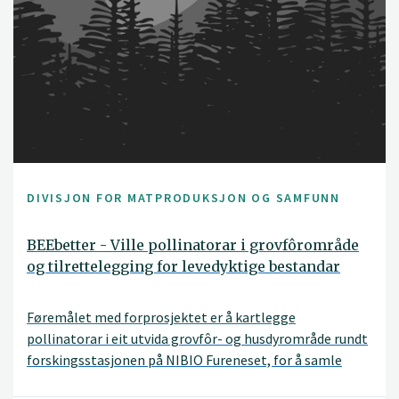
DIVISJON FOR MATPRODUKSJON OG SAMFUNN
BEEbetter - Ville pollinatorar i grovfôrområde
og tilrettelegging for levedyktige bestandar
Føremålet med forprosjektet er å kartlegge
pollinatorar i eit utvida grovfôr- og husdyrområde rundt
forskingsstasjonen på NIBIO Fureneset, for å samle
kunnskap om status for pollinatorar i eit område med