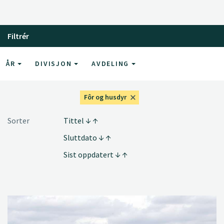
Filtrér
ÅR
DIVISJON
AVDELING
Fôr og husdyr
Sorter
Tittel
Sluttdato
Sist oppdatert