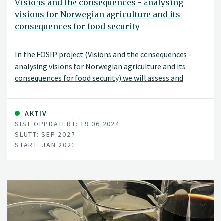
Visions and the consequences - analysing
visions for Norwegian agriculture and its
consequences for food security
In the FOSIP project (Visions and the consequences -
analysing visions for Norwegian agriculture and its
consequences for food security) we will assess and
evaluate the foundation, support, opportunities, and
limitations for the goal of increased agri-food self-
sufficiency in Norway and assess how far an increase will
AKTIV
SIST OPPDATERT: 19.06.2024
contribute to improved national food security.
SLUTT: SEP 2027
START: JAN 2023